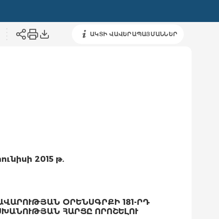
ԱԿՏԻ ՎԱՎԵՐԱՊԱՅՄԱՆՆԵՐ
հունիսի 2015 թ.
ԱՎԱՐՈՒԹՅԱՆ ՕՐԵՆՍԳՐՔԻ 181-ՐԴ
ԽԱՆՈՒԹՅԱՆ ՀԱՐՑԸ ՈՐՈՇԵԼՈՒ