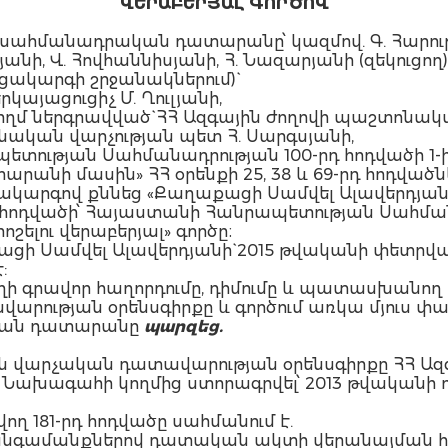
ՎԵՐԱԲԵՐՅԱԼ ԳՈՐԾՈՎ
հմանադրական դատարանը՝ կազմով. Գ. Հարությո
անի, Վ. Հովհաննիսյանի, Հ. Նազարյանի (զեկուցող)
ցակարգի շրջանակներում)`
րկայացուցիչ Մ. Ղուլյանի,
մ ներգրավված` ՀՀ Ազգային ժողովի պաշտոնական
կան վարչության պետ Հ. Սարգսյանի,
ւթյան Սահմանադրության 100-րդ հոդվածի 1-ին կ
անի մասին» ՀՀ օրենքի 25, 38 և 69-րդ հոդվածն
ակարգով քննեց «Քաղաքացի Սամվել Ալավերդյանի
դ հոդվածի՝ Հայաստանի Հանրապետության Սահմա
լու վերաբերյալ» գործը։
ացի Սամվել Ալավերդյանի` 2015 թվականի փետր
:
ողի գրավոր հաղորդումը, դիմումը և պատասխանող 
արության օրենսգիրքը և գործում առկա մյուս 
կան դատարանը
պարզեց.
 վարչական դատավարության օրենսգիրքը ՀՀ Ազգայ
 Նախագահի կողմից ստորագրվել՝ 2013 թվականի դեկ
վող 181-րդ հոդվածը սահմանում է.
 հանգամանքներով դատական ակտի վերանայման հ