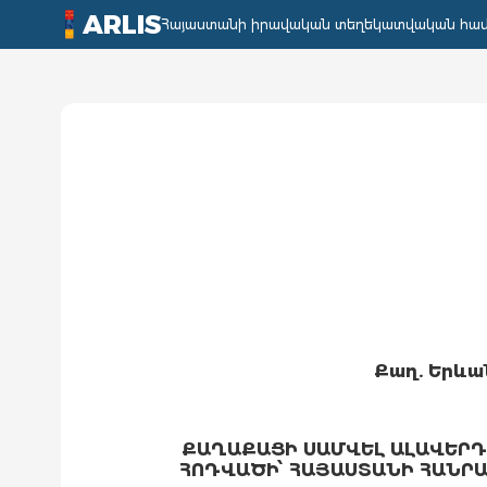
ARLIS
Հայաստանի իրավական տեղեկատվական հա
Քաղ. Երևա
ՔԱՂԱՔԱՑԻ ՍԱՄՎԵԼ ԱԼԱՎԵՐԴՅ
ՀՈԴՎԱԾԻ՝ ՀԱՅԱՍՏԱՆԻ ՀԱՆՐ