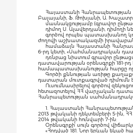
Հայաստանի Հանրապետության սա
Բալայանի, Ֆ. Թոխյանի, Ա. Խաչատրյ
մասնակցությամբ (գրավոր ընթա
դիմող Ս. Ալավերդյանի, դիմողի նե
գործով որպես պատասխանող կող
ժողովի աշխատակազմի իրավաբանա
համաձայն Հայաստանի Հանրապետո
6-րդ կետի, «Սահմանադրական դատար
դռնբաց նիստում գրավոր ընթաց
դատավարության օրենսգրքի 181-ր
համապատասխանության հարցը որոշե
Գործի քննության առիթը քաղաք
դատարան մուտքագրված դիմումն է
Ուսումնասիրելով գործով զեկուց
հետազոտելով ՀՀ վարչական դատավ
Հանրապետության սահմանադրա
1. Հայաստանի Հանրապետության
2013 թվականի դեկտեմբերի 5-ին, ՀՀ
2014 թվականի հունվարի 7-ին:
Օրենսգրքի՝ սույն գործով վիճարկ
«Հոդված 181. Նոր երևան եկած