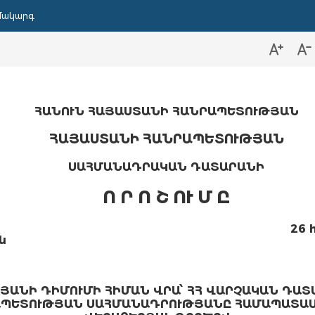
մակարգ
ՀԱՆՈՒՆ ՀԱՅԱՍՏԱՆԻ ՀԱՆՐԱՊԵՏՈՒԹՅԱՆ
ՀԱՅԱՍՏԱՆԻ ՀԱՆՐԱՊԵՏՈՒԹՅԱՆ
ՍԱՀՄԱՆԱԴՐԱԿԱՆ ԴԱՏԱՐԱՆԻ
Ո Ր Ո Շ ՈՒ Մ Ը
26 
ն
ԱՆԻ ԴԻՄՈՒՄԻ ՀԻՄԱՆ ՎՐԱ՝ ՀՀ ՎԱՐՉԱԿԱՆ ԴԱՏ
ԱՊԵՏՈՒԹՅԱՆ ՍԱՀՄԱՆԱԴՐՈՒԹՅԱՆԸ ՀԱՄԱՊԱՏԱՍ