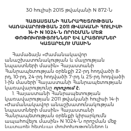
30 հուլիսի 2015 թվականի N 872-Ն
ՀԱՅԱՍՏԱՆԻ ՀԱՆՐԱՊԵՏՈՒԹՅԱՆ
ԿԱՌԱՎԱՐՈՒԹՅԱՆ 2011 ԹՎԱԿԱՆԻ ՀՈՒԼԻՍԻ
14-Ի N 1024-Ն ՈՐՈՇՄԱՆ ՄԵՋ
ՓՈՓՈԽՈՒԹՅՈՒՆՆԵՐ ԵՎ ԼՐԱՑՈՒՄՆԵՐ
ԿԱՏԱՐԵԼՈՒ ՄԱՍԻՆ
Համաձայն «Ժամանակավոր
անաշխատունակության և մայրության
նպաստների մասին» Հայաստանի
Հանրապետության օրենքի 22-րդ հոդվածի 8-
րդ, 10-րդ, 24-րդ հոդվածի 7-րդ և 25-րդ հոդվածի
1-ին մասերի` Հայաստանի Հանրապետության
կառավարությունը
որոշում է.
1. Հայաստանի Հանրապետության
կառավարության 2011 թվականի հուլիսի 14-ի
«Ժամանակավոր անաշխատունակության
նպաստների մասին» Հայաստանի
Հանրապետության օրենքի կիրարկումն
ապահովելու մասին» N 1024-Ն որոշման մեջ
կատարել հետևյալ փոփոխությունները և