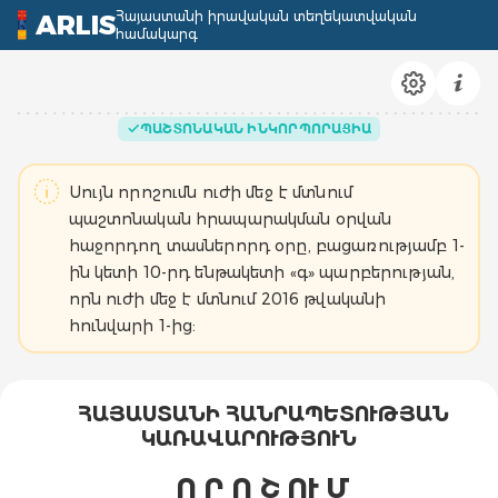
Հայաստանի իրավական տեղեկատվական
ARLIS
համակարգ
ՊԱՇՏՈՆԱԿԱՆ ԻՆԿՈՐՊՈՐԱՑԻԱ
Սույն որոշումն ուժի մեջ է մտնում
պաշտոնական հրապարակման օրվան
հաջորդող տասներորդ օրը, բացառությամբ 1-
ին կետի 10-րդ ենթակետի «գ» պարբերության,
որն ուժի մեջ է մտնում 2016 թվականի
հունվարի 1-ից:
ՀԱՅԱՍՏԱՆԻ ՀԱՆՐԱՊԵՏՈՒԹՅԱՆ
ԿԱՌԱՎԱՐՈՒԹՅՈՒՆ
Ո Ր Ո Շ ՈՒ Մ