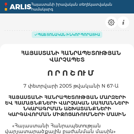
Հայաստանի իրավական տեղեկատվական
ARLIS
համակարգ
ՊԱՇՏՈՆԱԿԱՆ ԻՆԿՈՐՊՈՐԱՑԻԱ
ՀԱՅԱՍՏԱՆԻ ՀԱՆՐԱՊԵՏՈՒԹՅԱՆ
ՎԱՐՉԱՊԵՏ
Ո Ր Ո Շ ՈՒ Մ
7 փետրվարի 2005 թվականի N 67-Ա
ՀԱՅԱՍՏԱՆԻ ՀԱՆՐԱՊԵՏՈՒԹՅԱՆ ՄԱՐԶԵՐԻ
ԵՎ ՀԱՄԱՅՆՔՆԵՐԻ ՎԱՐՉԱԿԱՆ ՍԱՀՄԱՆՆԵՐԻ
ՆԿԱՐԱԳՐՄԱՆ ԱՇԽԱՏԱՆՔՆԵՐԻ
ԿԱՐԳԱՎՈՐՄԱՆ ՄԻՋՈՑԱՌՈՒՄՆԵՐԻ ՄԱՍԻՆ
«Հայաստանի Հանրապետության
վարչատարածքային բաժանման մասին»