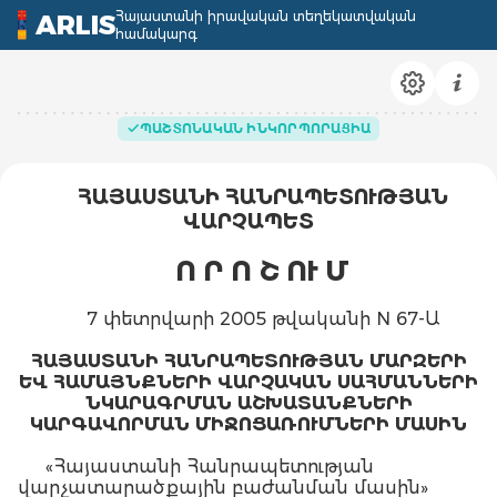
Հայաստանի իրավական տեղեկատվական
ARLIS
համակարգ
ՊԱՇՏՈՆԱԿԱՆ ԻՆԿՈՐՊՈՐԱՑԻԱ
ՀԱՅԱՍՏԱՆԻ ՀԱՆՐԱՊԵՏՈՒԹՅԱՆ
ՎԱՐՉԱՊԵՏ
Ո Ր Ո Շ ՈՒ Մ
7 փետրվարի 2005 թվականի N 67-Ա
ՀԱՅԱՍՏԱՆԻ ՀԱՆՐԱՊԵՏՈՒԹՅԱՆ ՄԱՐԶԵՐԻ
ԵՎ ՀԱՄԱՅՆՔՆԵՐԻ ՎԱՐՉԱԿԱՆ ՍԱՀՄԱՆՆԵՐԻ
ՆԿԱՐԱԳՐՄԱՆ ԱՇԽԱՏԱՆՔՆԵՐԻ
ԿԱՐԳԱՎՈՐՄԱՆ ՄԻՋՈՑԱՌՈՒՄՆԵՐԻ ՄԱՍԻՆ
«Հայաստանի Հանրապետության
վարչատարածքային բաժանման մասին»