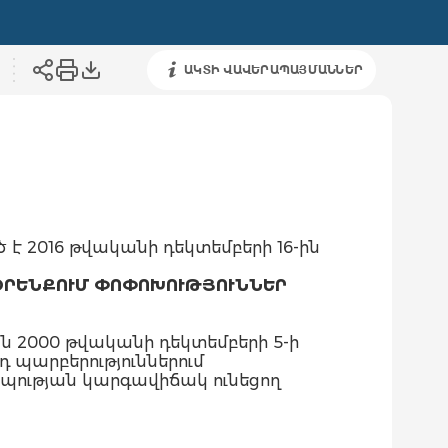
ԱԿՏԻ ՎԱՎԵՐԱՊԱՅՄԱՆՆԵՐ
 է 2016 թվականի դեկտեմբերի 16-ին
ՕՐԵՆՔՈՒՄ ՓՈՓՈԽՈՒԹՅՈՒՆՆԵՐ
 2000 թվականի դեկտեմբերի 5-ի
րդ պարբերություններում
պության կարգավիճակ ունեցող