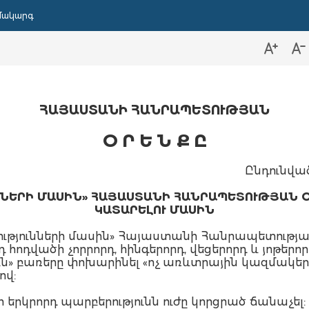
մակարգ
ՀԱՅԱՍՏԱՆԻ ՀԱՆՐԱՊԵՏՈՒԹՅԱՆ
Օ Ր Ե Ն Ք Ը
Ընդունված
ՆՆԵՐԻ ՄԱՍԻՆ» ՀԱՅԱՍՏԱՆԻ ՀԱՆՐԱՊԵՏՈՒԹՅԱՆ 
ԿԱՏԱՐԵԼՈՒ ՄԱՍԻՆ
թյունների մասին» Հայաստանի Հանրապետության
րդ հոդվածի չորրորդ, հինգերորդ, վեցերորդ և յոթերո
ն» բառերը փոխարինել «ոչ առևտրային կազմակեր
ով:
 երկրորդ պարբերությունն ուժը կորցրած ճանաչել: