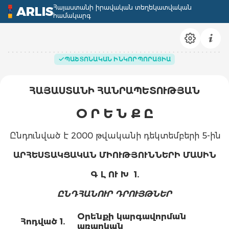
Հայաստանի իրավական տեղեկատվական
ARLIS
համակարգ
ՊԱՇՏՈՆԱԿԱՆ ԻՆԿՈՐՊՈՐԱՑԻԱ
ՀԱՅԱՍՏԱՆԻ ՀԱՆՐԱՊԵՏՈՒԹՅԱՆ
Օ Ր Ե Ն Ք Ը
Ընդունված է 2000 թվականի դեկտեմբերի 5-ին
ԱՐՀԵՍՏԱԿՑԱԿԱՆ ՄԻՈՒԹՅՈՒՆՆԵՐԻ ՄԱՍԻՆ
Գ Լ ՈՒ Խ 1.
ԸՆԴՀԱՆՈՒՐ ԴՐՈՒՅԹՆԵՐ
Օ
րենքի կարգավորման
Հոդված 1.
առարկան