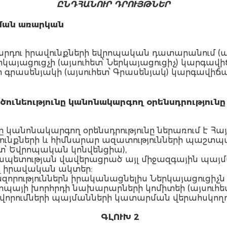
ԸՆԴՀԱՆՈՒՐ ԴՐՈՒՅԹՆԵՐ
ման առարկան
 Մարդու իրավունքների եվրոպական դատարանում 
յացուցչի (այսուհետ՝ Ներկայացուցիչ) կարգավիճա
 գրասենյակի (այսուհետ՝ Գրասենյակ) կարգավիճա
ծունեությունը կանոնակարգող օրենսդրությունը
յունը կանոնակարգող օրենսդրությունը ներառում 
վունքների և հիմնարար ազատությունների պաշտպ
ետ՝ Եվրոպական կոնվենցիա),
րապետության վավերացրած այլ միջազգային պայմ
 իրավական ակտեր:
իազորություններն իրականացնելիս Ներկայացուցի
պայի խորհրդի նախարարների կոմիտեի (այսուհե
որումների պայմանների կատարման վերահսկողո
ԳԼՈՒԽ 2