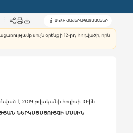
ԱԿՏԻ ՎԱՎԵՐԱՊԱՅՄԱՆՆԵՐ
ցառությամբ սույն օրենքի 12-րդ հոդվածի, որն
ւնված է 2019 թվականի հուլիսի 10-ին
ԹՅԱՆ ՆԵՐԿԱՅԱՑՈՒՑՉԻ ՄԱՍԻՆ