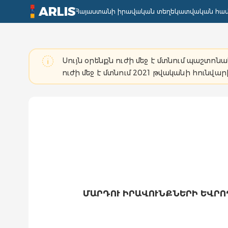
ARLIS
Հայաստանի իրավական տեղեկատվական հա
Սույն օրենքն ուժի մեջ է մտնում պաշտո
ուժի մեջ է մտնում 2021 թվականի հունվարի
ՄԱՐԴՈՒ ԻՐԱՎՈՒՆՔՆԵՐԻ ԵՎՐ