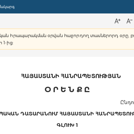
մակարգ
նական հրապարակման օրվան հաջորդող տասներորդ օրը, բա
 1-ից:
ՀԱՅԱՍՏԱՆԻ ՀԱՆՐԱՊԵՏՈՒԹՅԱՆ
Օ Ր Ե Ն Ք Ը
Ընդո
ՈՊԱԿԱՆ ԴԱՏԱՐԱՆՈՒՄ ՀԱՅԱՍՏԱՆԻ ՀԱՆՐԱՊԵՏՈՒ
ԳԼՈՒԽ 1