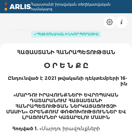
Հայաստանի իրավական տեղեկատվական
ARLIS
համակարգ
ՊԱՇՏՈՆԱԿԱՆ ԻՆԿՈՐՊՈՐԱՑԻԱ
ՀԱՅԱՍՏԱՆԻ ՀԱՆՐԱՊԵՏՈՒԹՅԱՆ
Օ Ր Ե Ն Ք Ը
Ընդունված է 2021 թվականի դեկտեմբերի 16-
ին
«ՄԱՐԴՈՒ ԻՐԱՎՈՒՆՔՆԵՐԻ ԵՎՐՈՊԱԿԱՆ
ԴԱՏԱՐԱՆՈՒՄ ՀԱՅԱՍՏԱՆԻ
ՀԱՆՐԱՊԵՏՈՒԹՅԱՆ ՆԵՐԿԱՅԱՑՈՒՑՉԻ
ՄԱՍԻՆ» ՕՐԵՆՔՈՒՄ ՓՈՓՈԽՈՒԹՅՈՒՆՆԵՐ ԵՎ
ԼՐԱՑՈՒՄՆԵՐ ԿԱՏԱՐԵԼՈՒ ՄԱՍԻՆ
Հոդված 1
․
«Մարդու իրավունքների