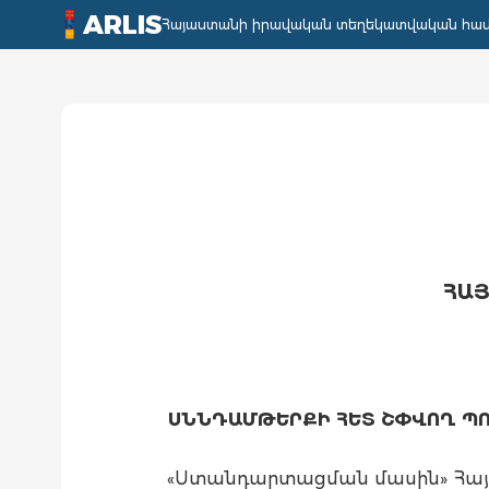
ARLIS
Հայաստանի իրավական տեղեկատվական հա
ՀԱՅ
ՍՆՆԴԱՄԹԵՐՔԻ ՀԵՏ ՇՓՎՈՂ ՊՈ
«Ստանդարտացման մասին» Հայա