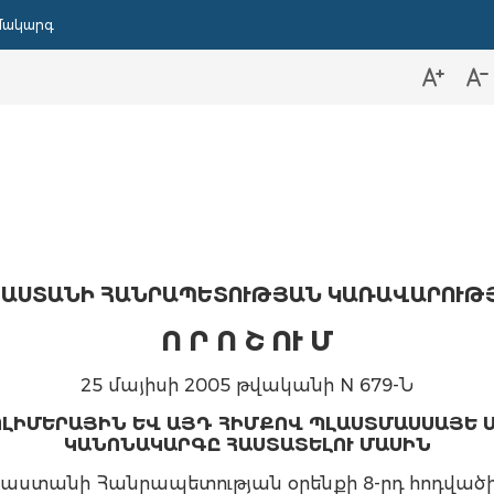
մակարգ
ԱՍՏԱՆԻ ՀԱՆՐԱՊԵՏՈՒԹՅԱՆ ԿԱՌԱՎԱՐՈՒԹ
Ո Ր Ո Շ ՈՒ Մ
25 մայիսի 2005 թվականի N 679-Ն
ԼԻՄԵՐԱՅԻՆ ԵՎ ԱՅԴ ՀԻՄՔՈՎ ՊԼԱՍՏՄԱՍՍԱՅԵ
ԿԱՆՈՆԱԿԱՐԳԸ ՀԱՍՏԱՏԵԼՈՒ ՄԱՍԻՆ
ստանի Հանրապետության օրենքի 8-րդ հոդված