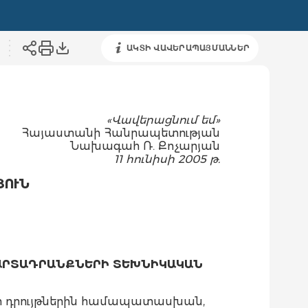
ԱԿՏԻ ՎԱՎԵՐԱՊԱՅՄԱՆՆԵՐ
«Վավերացնում եմ»
Հայաստանի Հանրապետության
Նախագահ Ռ. Քոչարյան
11 հունիսի 2005 թ.
ՅՈՒՆ
 ԱՐՏԱԴՐԱՆՔՆԵՐԻ ՏԵԽՆԻԿԱԿԱՆ
ի դրույթներին համապատասխան,