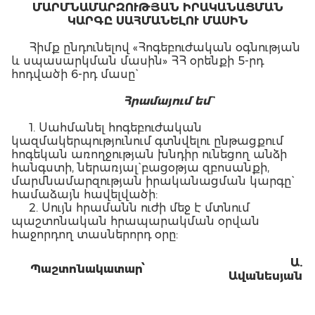
ՄԱՐՄՆԱՄԱՐԶՈՒԹՅԱՆ ԻՐԱԿԱՆԱՑՄԱՆ
ԿԱՐԳԸ ՍԱՀՄԱՆԵԼՈՒ ՄԱՍԻՆ
Հիմք ընդունելով «Հոգեբուժական օգնության
և սպասարկման մասին» ՀՀ օրենքի 5-րդ
հոդվածի 6-րդ մասը`
Հ
րամայում եմ`
1. Սահմանել հոգեբուժական
կազմակերպությունում գտնվելու ընթացքում
հոգեկան առողջության խնդիր ունեցող անձի
հանգստի, ներառյալ` բացօթյա զբոսանքի,
մարմնամարզության իրականացման կարգը`
համաձայն հավելվածի:
2. Սույն հրամանն ուժի մեջ է մտնում
պաշտոնական հրապարակման օրվան
հաջորդող տասներորդ օրը:
Ա.
Պ
աշտոնակատար
՝
Ա
վանեսյան
Հավելված