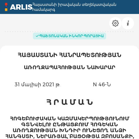
Հայաստանի իրավական տեղեկատվական
ARLIS
համակարգ
ՊԱՇՏՈՆԱԿԱՆ ԻՆԿՈՐՊՈՐԱՑԻԱ
ՀԱՅԱՍՏԱՆԻ ՀԱՆՐԱՊԵՏՈՒԹՅԱՆ
ԱՌՈՂՋԱՊԱՀՈՒԹՅԱՆ ՆԱԽԱՐԱՐ
31 մայիսի 2021 թ.
N 46-Ն
Հ Ր Ա Մ Ա Ն
ՀՈԳԵԲՈՒԺԱԿԱՆ
ԿԱԶՄԱԿԵՐՊՈՒԹՅՈՒՆՈՒՄ
ԳՏՆՎԵԼՈՒ ԸՆԹԱՑՔՈՒՄ ՀՈԳԵԿԱՆ
ԱՌՈՂՋՈՒԹՅԱՆ ԽՆԴԻՐ ՈՒՆԵՑՈՂ ԱՆՁԻ
ՀԱՆԳՍՏԻ, ՆԵՐԱՌՅԱԼ` ԲԱՑՕԹՅԱ ԶԲՈՍԱՆՔԻ,