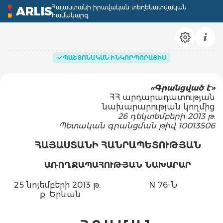
Հայաստանի իրավական տեղեկատվական
ARLIS
համակարգ
ՊԱՇՏՈՆԱԿԱՆ ԻՆԿՈՐՊՈՐԱՑԻԱ
«Գրանցված է»
ՀՀ արդարադատության
նախարարության կողմից
26 դեկտեմբերի 2013 թ
.
Պետական գրանցման թիվ 10013506
ՀԱՅԱՍՏԱՆԻ ՀԱՆՐԱՊԵՏՈՒԹՅԱՆ
ԱՌՈՂՋԱՊԱՀՈՒԹՅԱՆ ՆԱԽԱՐԱՐ
25 նոյեմբերի 2013 թ.
N 76-Ն
ք. Երևան