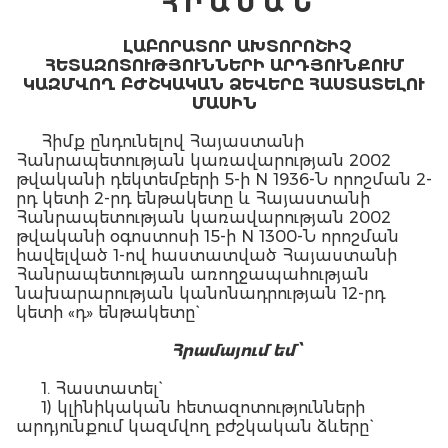
Հ Ր Ա Մ Ա Ն
ԼԱԲՈՐԱՏՈՐ ԱԽՏՈՐՈՇԻՉ
ՀԵՏԱԶՈՏՈՒԹՅՈՒՆՆԵՐԻ ԱՐԴՅՈՒՆՔՈՒՄ
ԿԱԶՄՎՈՂ ԲԺՇԿԱԿԱՆ ՁԵՎԵՐԸ ՀԱՍՏԱՏԵԼՈՒ
ՄԱՍԻՆ
Հիմք ընդունելով Հայաստանի
Հանրապետության կառավարության 2002
թվականի դեկտեմբերի 5-ի N 1936-Ն որոշման 2-
րդ կետի 2-րդ ենթակետը և Հայաստանի
Հանրապետության կառավարության 2002
թվականի օգոստոսի 15-ի N 1300-Ն որոշման
հավելված 1-ով հաստատված Հայաստանի
Հանրապետության առողջապահության
նախարարության կանոնադրության 12-րդ
կետի «դ» ենթակետը`
Հրամայում եմ՝
1. Հաստատել`
1) կլինիկական հետազոտությունների
արդյունքում կազմվող բժշկական ձևերը`
համաձայն հավելված N 1-ի,