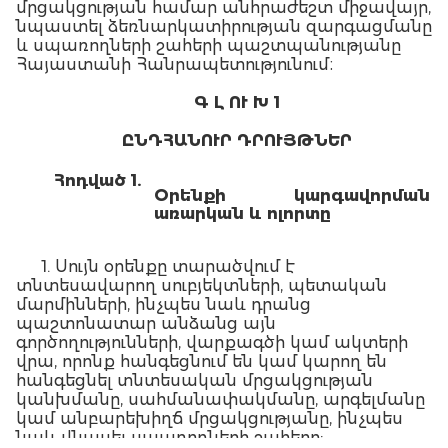
մրցակցության համար անհրաժեշտ միջավայր,
նպաստել ձեռնարկատիրության զարգացմանը
և սպառողների շահերի պաշտպանությանը
Հայաստանի Հանրապետությունում։
Գ Լ ՈՒ Խ 1
ԸՆԴՀԱՆՈՒՐ ԴՐՈՒՅԹՆԵՐ
Հոդված
1.
Օ
րենքի կարգավորման
առարկան և ոլորտը
1. Սույն օրենքը տարածվում է
տնտեսավարող սուբյեկտների, պետական
մարմինների, ինչպես նաև դրանց
պաշտոնատար անձանց այն
գործողությունների, վարքագծի կամ ակտերի
վրա, որոնք հանգեցնում են կամ կարող են
հանգեցնել տնտեսական մրցակցության
կանխմանը, սահմանափակմանը, արգելմանը
կամ անբարեխիղճ մրցակցությանը, ինչպես
նաև վնասել սպառողների շահերը: