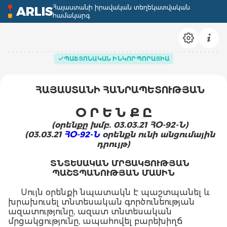
Հայաստանի իրավական տեղեկատվական
ARLIS
համակարգ
ՊԱՇՏՈՆԱԿԱՆ ԻՆԿՈՐՊՈՐԱՑԻԱ
ՀԱՅԱՍՏԱՆԻ ՀԱՆՐԱՊԵՏՈՒԹՅԱՆ
Օ Ր Ե Ն Ք Ը
(օրենքը խմբ. 03.03.21
ՀՕ-92-Ն
)
(03.03.21
ՀՕ-92-Ն
օրենքն ունի անցումային
դրույթ
)
ՏՆՏԵՍԱԿԱՆ ՄՐՑԱԿՑՈՒԹՅԱՆ
ՊԱՇՏՊԱՆՈՒԹՅԱՆ ՄԱՍԻՆ
Սույն օրենքի նպատակն է պաշտպանել և
խրախուսել տնտեսական գործունեության
ազատությունը, ազատ տնտեսական
մրցակցությունը, ապահովել բարեխիղճ