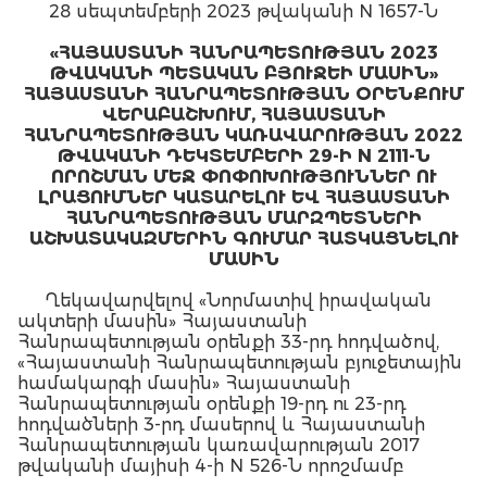
28 սեպտեմբերի 2023 թվականի N 1657-Ն
«ՀԱՅԱՍՏԱՆԻ ՀԱՆՐԱՊԵՏՈՒԹՅԱՆ 2023
ԹՎԱԿԱՆԻ ՊԵՏԱԿԱՆ ԲՅՈՒՋԵԻ ՄԱՍԻՆ»
ՀԱՅԱՍՏԱՆԻ ՀԱՆՐԱՊԵՏՈՒԹՅԱՆ ՕՐԵՆՔՈՒՄ
ՎԵՐԱԲԱՇԽՈՒՄ, ՀԱՅԱՍՏԱՆԻ
ՀԱՆՐԱՊԵՏՈՒԹՅԱՆ ԿԱՌԱՎԱՐՈՒԹՅԱՆ 2022
ԹՎԱԿԱՆԻ ԴԵԿՏԵՄԲԵՐԻ 29-Ի N 2111-Ն
ՈՐՈՇՄԱՆ ՄԵՋ ՓՈՓՈԽՈՒԹՅՈՒՆՆԵՐ ՈՒ
ԼՐԱՑՈՒՄՆԵՐ ԿԱՏԱՐԵԼՈՒ ԵՎ ՀԱՅԱՍՏԱՆԻ
ՀԱՆՐԱՊԵՏՈՒԹՅԱՆ ՄԱՐԶՊԵՏՆԵՐԻ
ԱՇԽԱՏԱԿԱԶՄԵՐԻՆ ԳՈՒՄԱՐ ՀԱՏԿԱՑՆԵԼՈՒ
ՄԱՍԻՆ
Ղեկավարվելով «Նորմատիվ իրավական
ակտերի մասին» Հայաստանի
Հանրապետության օրենքի 33-րդ հոդվածով,
«Հայաստանի Հանրապետության բյուջետային
համակարգի մասին» Հայաստանի
Հանրապետության օրենքի 19-րդ ու 23-րդ
հոդվածների 3-րդ մասերով և Հայաստանի
Հանրապետության կառավարության 2017
թվականի մայիսի 4-ի N 526-Ն որոշմամբ
հաստատված՝ գնումների գործընթացի