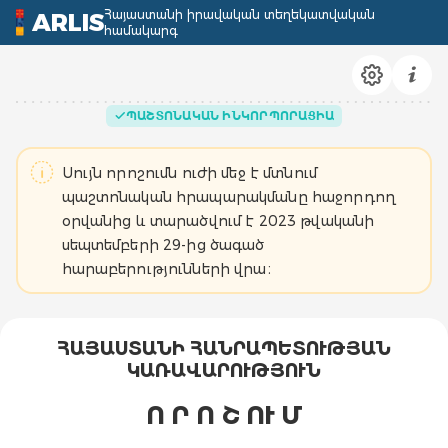
Հայաստանի իրավական տեղեկատվական
ARLIS
համակարգ
ՊԱՇՏՈՆԱԿԱՆ ԻՆԿՈՐՊՈՐԱՑԻԱ
Սույն որոշումն ուժի մեջ է մտնում
պաշտոնական հրապարակմանը հաջորդող
օրվանից և տարածվում է 2023 թվականի
սեպտեմբերի 29-ից ծագած
հարաբերությունների վրա։
ՀԱՅԱՍՏԱՆԻ ՀԱՆՐԱՊԵՏՈՒԹՅԱՆ
ԿԱՌԱՎԱՐՈՒԹՅՈՒՆ
Ո Ր Ո Շ
ՈՒ Մ