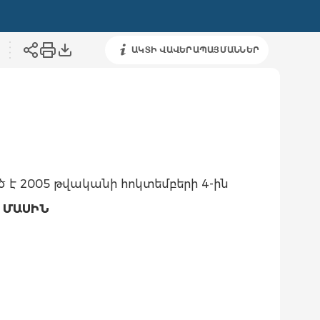
ԱԿՏԻ ՎԱՎԵՐԱՊԱՅՄԱՆՆԵՐ
ծ է 2005 թվականի հոկտեմբերի 4-ին
 ՄԱՍԻՆ