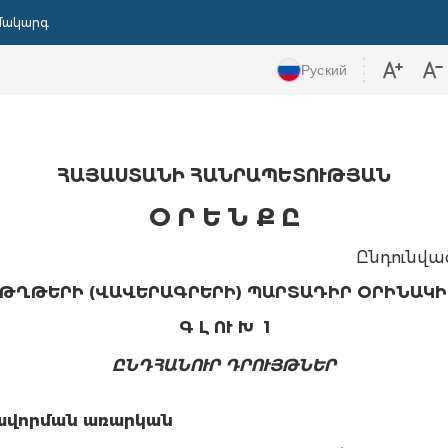
մակարգ
Руский
ՀԱՅԱՍՏԱՆԻ ՀԱՆՐԱՊԵՏՈՒԹՅԱՆ
Օ Ր Ե Ն Ք Ը
Ընդունվա
ԹՂԹԵՐԻ (ՎԱՎԵՐԱԳՐԵՐԻ) ՊԱՐՏԱԴԻՐ ՕՐԻՆԱԿԻ
Գ Լ ՈՒ Խ 1
ԸՆԴՀԱՆՈՒՐ ԴՐՈՒՅԹՆԵՐ
գավորման առարկան