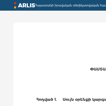
ARLIS
Հայաստանի իրավական տեղեկատվական հա
ՓԱՍՏԱ
Հոդված 1.
Սույն օրենքի կար