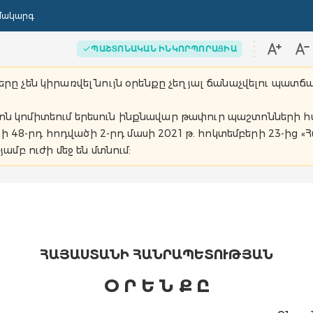
մակարգ
ՊԱՇՏՈՆԱԿԱՆ ԻՆԿՈՐՊՈՐԱՑԻԱ
երը չեն կիրառվել` նույն օրենքը չեղյալ ճանաչվելու պատճ
ցիոն կոմիտեում երեսուն ինքնավար թափուր պաշտոնների
 48-րդ հոդվածի 2-րդ մասի 2021 թ. հոկտեմբերի 23-ից «
բ ուժի մեջ են մտնում:
ՀԱՅԱՍՏԱՆԻ ՀԱՆՐԱՊԵՏՈՒԹՅԱՆ
Օ Ր Ե Ն Ք Ը