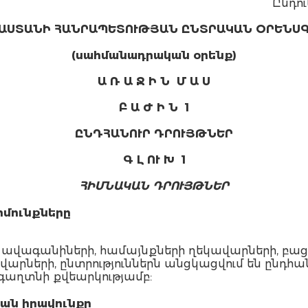
Ընդու
ԱՍՏԱՆԻ ՀԱՆՐԱՊԵՏՈՒԹՅԱՆ ԸՆՏՐԱԿԱՆ ՕՐԵՆՍ
(սահմանադրական օրենք)
Ա Ռ Ա Ջ Ի Ն
Մ Ա Ս
Բ Ա Ժ Ի Ն
1
ԸՆԴՀԱՆՈՒՐ
ԴՐՈՒՅԹՆԵՐ
Գ Լ ՈՒ Խ
1
ՀԻՄՆԱԿԱՆ ԴՐՈՒՅԹՆԵՐ
իմունքները
րի ավագանիների, համայնքների ղեկավարների, բաց
րների, ընտրություններն անցկացվում են ընդհա
գաղտնի քվեարկությամբ:
ան իրավունքը