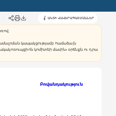
ԱԿՏԻ ՎԱՎԵՐԱՊԱՅՄԱՆՆԵՐ
առով:
 համալրման կապակցությամբ համաձայն
Հակակոռուպցիոն կոմիտեի մասին» օրենքն ու դրա
Բովանդակություն