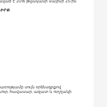
նված է 2016 թվականի մայիսի 25-ին
ԳԻՐՔ
առությամբ սույն օրենսգրքով
նուր, հավասար, ազատ և ուղղակի