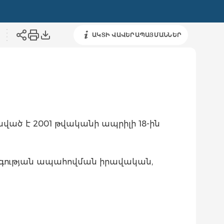
ԱԿՏԻ ՎԱՎԵՐԱՊԱՅՄԱՆՆԵՐ
նված է 2001 թվականի ապրիլի 18-ին
անգության ապահովման իրավական,