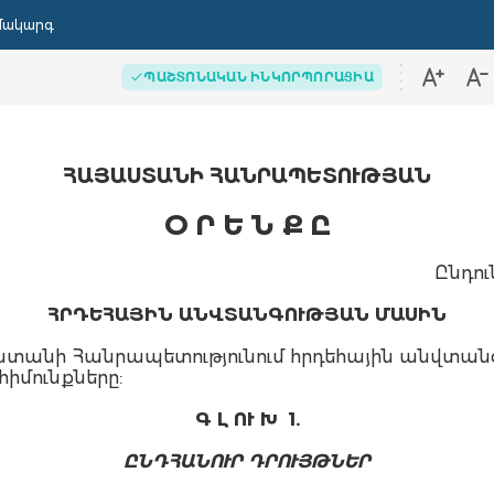
մակարգ
ՊԱՇՏՈՆԱԿԱՆ ԻՆԿՈՐՊՈՐԱՑԻԱ
ՀԱՅԱՍՏԱՆԻ ՀԱՆՐԱՊԵՏՈՒԹՅԱՆ
Օ Ր Ե Ն Ք Ը
Ընդու
ՀՐԴԵՀԱՅԻՆ ԱՆՎՏԱՆԳՈՒԹՅԱՆ ՄԱՍԻՆ
յաստանի Հանրապետությունում հրդեհային անվտ
մունքները:
Գ Լ ՈՒ Խ 1.
ԸՆԴՀԱՆՈՒՐ ԴՐՈՒՅԹՆԵՐ