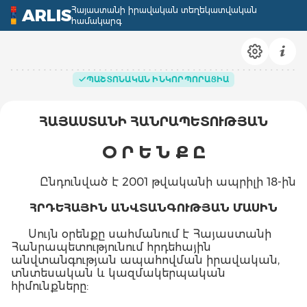
Հայաստանի իրավական տեղեկատվական
ARLIS
համակարգ
ՊԱՇՏՈՆԱԿԱՆ ԻՆԿՈՐՊՈՐԱՑԻԱ
ՀԱՅԱՍՏԱՆԻ ՀԱՆՐԱՊԵՏՈՒԹՅԱՆ
Օ Ր Ե Ն Ք Ը
Ընդունված է 2001 թվականի ապրիլի 18-ին
ՀՐԴԵՀԱՅԻՆ ԱՆՎՏԱՆԳՈՒԹՅԱՆ ՄԱՍԻՆ
Սույն օրենքը սահմանում է Հայաստանի
Հանրապետությունում հրդեհային
անվտանգության ապահովման իրավական,
տնտեսական և կազմակերպական
հիմունքները: