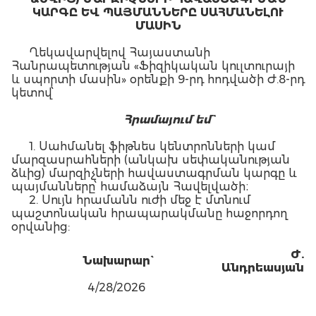
ԿԱՐԳԸ ԵՎ ՊԱՅՄԱՆՆԵՐԸ ՍԱՀՄԱՆԵԼՈՒ
ՄԱՍԻՆ
Ղեկավարվելով Հայաստանի
Հանրապետության «Ֆիզիկական կուլտուրայի
և սպորտի մասին» օրենքի 9-րդ հոդվածի Ժ.8-րդ
կետով՝
Հ
րամայում եմ`
1. Սահմանել ֆիթնես կենտրոնների կամ
մարզասրահների (անկախ սեփականության
ձևից) մարզիչների հավաստագրման կարգը և
պայմանները՝ համաձայն Հավելվածի։
2. Սույն հրամանն ուժի մեջ է մտնում
պաշտոնական հրապարակմանը հաջորդող
օրվանից:
Ժ.
Ն
ախարար`
Ա
նդրեասյան
4/28/2026