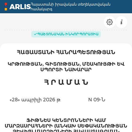
Հայաստանի իրավական տեղեկատվական
ARLIS
համակարգ
ՊԱՇՏՈՆԱԿԱՆ ԻՆԿՈՐՊՈՐԱՑԻԱ
ՀԱՅԱՍՏԱՆԻ ՀԱՆՐԱՊԵՏՈՒԹՅԱՆ
ԿՐԹՈՒԹՅԱՆ, ԳԻՏՈՒԹՅԱՆ, ՄՇԱԿՈՒՅԹԻ ԵՎ
ՍՊՈՐՏԻ ՆԱԽԱՐԱՐ
Հ Ր Ա Մ Ա Ն
«28» ապրիլի 2026 թ.
N 09-Ն
ՖԻԹՆԵՍ ԿԵՆՏՐՈՆՆԵՐԻ ԿԱՄ
ՄԱՐԶԱՍՐԱՀՆԵՐԻ (ԱՆԿԱԽ ՍԵՓԱԿԱՆՈՒԹՅԱՆ
ՁԵՎԻՑ) ՄԱՐԶԻՉՆԵՐԻ ՀԱՎԱՍՏԱԳՐՄԱՆ