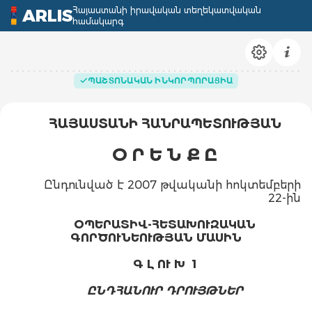
Հայաստանի իրավական տեղեկատվական
ARLIS
համակարգ
ՊԱՇՏՈՆԱԿԱՆ ԻՆԿՈՐՊՈՐԱՑԻԱ
ՀԱՅԱՍՏԱՆԻ ՀԱՆՐԱՊԵՏՈՒԹՅԱՆ
Օ Ր Ե Ն Ք Ը
Ընդունված է 2007 թվականի հոկտեմբերի
22-ին
ՕՊԵՐԱՏԻՎ-ՀԵՏԱԽՈՒԶԱԿԱՆ
ԳՈՐԾՈՒՆԵՈՒԹՅԱՆ ՄԱՍԻՆ
Գ Լ ՈՒ Խ 1
ԸՆԴՀԱՆՈՒՐ ԴՐՈՒՅԹՆԵՐ