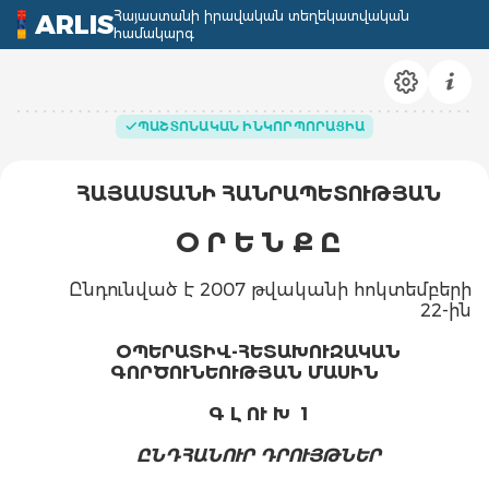
Հայաստանի իրավական տեղեկատվական
ARLIS
համակարգ
ՊԱՇՏՈՆԱԿԱՆ ԻՆԿՈՐՊՈՐԱՑԻԱ
ՀԱՅԱՍՏԱՆԻ ՀԱՆՐԱՊԵՏՈՒԹՅԱՆ
Օ Ր Ե Ն Ք Ը
Ընդունված է 2007 թվականի հոկտեմբերի
22-ին
ՕՊԵՐԱՏԻՎ-ՀԵՏԱԽՈՒԶԱԿԱՆ
ԳՈՐԾՈՒՆԵՈՒԹՅԱՆ ՄԱՍԻՆ
Գ Լ ՈՒ Խ 1
ԸՆԴՀԱՆՈՒՐ ԴՐՈՒՅԹՆԵՐ