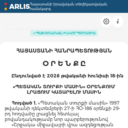
Հայաստանի իրավական տեղեկատվական
ARLIS
համակարգ
ՊԱՇՏՈՆԱԿԱՆ ԻՆԿՈՐՊՈՐԱՑԻԱ
ՀԱՅԱՍՏԱՆԻ ՀԱՆՐԱՊԵՏՈՒԹՅԱՆ
Օ Ր
Ե Ն Ք Ը
Ընդունված է 2026 թվականի հունիսի 18-ին
«ՊԵՏԱԿԱՆ ՏՈՒՐՔԻ ՄԱՍԻՆ» ՕՐԵՆՔՈՒՄ
ԼՐԱՑՈՒՄ ԿԱՏԱՐԵԼՈՒ ՄԱՍԻՆ
Հոդված
1.
«Պետական տուրքի մասին» 1997
թվականի դեկտեմբերի 27-ի ՀՕ-186 օրենքի 29-
րդ հոդվածը լրացնել հետևյալ
բովանդակությամբ նոր պարբերությունով.
«Շրջակա միջավայրի վրա ազդեցության