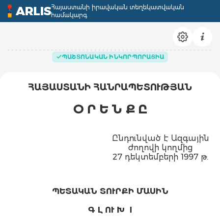
Հայաստանի իրավական տեղեկատվական
ARLIS
համակարգ
ՊԱՇՏՈՆԱԿԱՆ ԻՆԿՈՐՊՈՐԱՑԻԱ
ՀԱՅԱՍՏԱՆԻ ՀԱՆՐԱՊԵՏՈՒԹՅԱՆ
Օ Ր Ե Ն Ք Ը
Ընդունված է Ազգային
ժողովի կողմից
27 դեկտեմբերի 1997 թ.
ՊԵՏԱԿԱՆ ՏՈՒՐՔԻ ՄԱՍԻՆ
Գ Լ ՈՒ Խ I