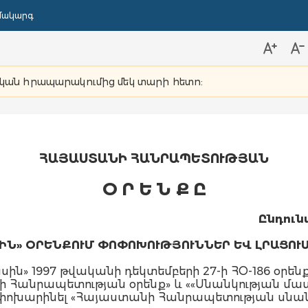
մակարգ
նական հրապարակումից մեկ տարի հետո:
ՀԱՅԱՍՏԱՆԻ ՀԱՆՐԱՊԵՏՈՒԹՅԱՆ
Օ Ր
Ե Ն Ք Ը
Ընդուն
ԻՆ» ՕՐԵՆՔՈՒՄ ՓՈՓՈԽՈՒԹՅՈՒՆՆԵՐ ԵՎ ԼՐԱՑՈՒ
ն» 1997 թվականի դեկտեմբերի 27-ի ՀՕ-186 օրենքո
 Հանրապետության օրենք» և ««Սնանկության մաս
խարինել «Հայաստանի Հանրապետության սնանկո