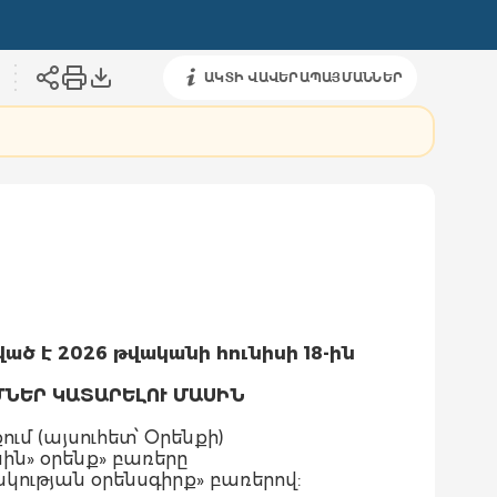
ԱԿՏԻ ՎԱՎԵՐԱՊԱՅՄԱՆՆԵՐ
ված է 2026 թվականի հունիսի 18-ին
ՄՆԵՐ ԿԱՏԱՐԵԼՈՒ ՄԱՍԻՆ
ւմ (այսուհետ՝ Օրենքի)
ին» օրենք» բառերը
ւթյան օրենսգիրք» բառերով: