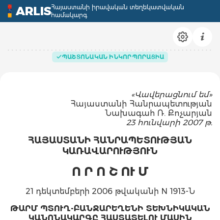
Հայաստանի իրավական տեղեկատվական
ARLIS
համակարգ
ՊԱՇՏՈՆԱԿԱՆ ԻՆԿՈՐՊՈՐԱՑԻԱ
«Վավերացնում եմ»
Հայաստանի Հանրապետության
Նախագահ Ռ. Քոչարյան
23 հունվարի 2007 թ.
ՀԱՅԱՍՏԱՆԻ ՀԱՆՐԱՊԵՏՈՒԹՅԱՆ
ԿԱՌԱՎԱՐՈՒԹՅՈՒՆ
Ո Ր Ո Շ ՈՒ Մ
21 դեկտեմբերի 2006 թվականի N 1913-Ն
ԹԱՐՄ ՊՏՈՒՂ-ԲԱՆՋԱՐԵՂԵՆԻ ՏԵԽՆԻԿԱԿԱՆ
ԿԱՆՈՆԱԿԱՐԳԸ ՀԱՍՏԱՏԵԼՈՒ ՄԱՍԻՆ