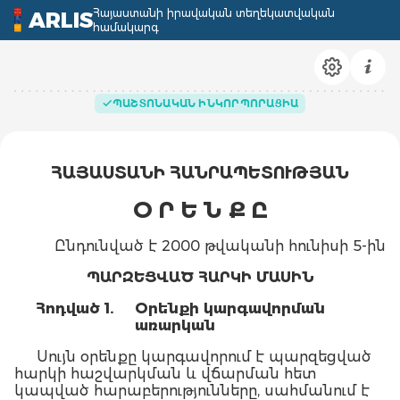
Հայաստանի իրավական տեղեկատվական
ARLIS
համակարգ
ՊԱՇՏՈՆԱԿԱՆ ԻՆԿՈՐՊՈՐԱՑԻԱ
ՀԱՅԱՍՏԱՆԻ ՀԱՆՐԱՊԵՏՈՒԹՅԱՆ
Օ Ր Ե Ն Ք Ը
Ընդունված է 2000 թվականի հունիսի 5-ին
ՊԱՐԶԵՑՎԱԾ ՀԱՐԿԻ ՄԱՍԻՆ
Հոդված 1.
Օրենքի կարգավորման
առարկան
Սույն օրենքը կարգավորում է պարզեցված
հարկի հաշվարկման և վճարման հետ
կապված հարաբերությունները, սահմանում է