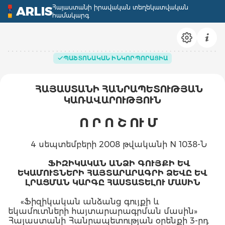
Հայաստանի իրավական տեղեկատվական
ARLIS
համակարգ
ՊԱՇՏՈՆԱԿԱՆ ԻՆԿՈՐՊՈՐԱՑԻԱ
ՀԱՅԱՍՏԱՆԻ ՀԱՆՐԱՊԵՏՈՒԹՅԱՆ
ԿԱՌԱՎԱՐՈՒԹՅՈՒՆ
Ո Ր Ո Շ ՈՒ Մ
4 սեպտեմբերի 2008 թվականի N 1038-Ն
ՖԻԶԻԿԱԿԱՆ ԱՆՁԻ ԳՈՒՅՔԻ ԵՎ
ԵԿԱՄՈՒՏՆԵՐԻ ՀԱՅՏԱՐԱՐԱԳՐԻ ՁԵՎԸ ԵՎ
ԼՐԱՑՄԱՆ ԿԱՐԳԸ ՀԱՍՏԱՏԵԼՈՒ ՄԱՍԻՆ
«Ֆիզիկական անձանց գույքի և
եկամուտների հայտարարագրման մասին»
Հայաստանի Հանրապետության օրենքի 3-րդ