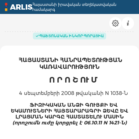
Հայաստանի իրավական տեղեկատվական
ARLIS
համակարգ
ՊԱՇՏՈՆԱԿԱՆ ԻՆԿՈՐՊՈՐԱՑԻԱ
ՀԱՅԱՍՏԱՆԻ ՀԱՆՐԱՊԵՏՈՒԹՅԱՆ
ԿԱՌԱՎԱՐՈՒԹՅՈՒՆ
Ո Ր Ո Շ ՈՒ Մ
4 սեպտեմբերի 2008 թվականի N 1038-Ն
ՖԻԶԻԿԱԿԱՆ ԱՆՁԻ ԳՈՒՅՔԻ ԵՎ
ԵԿԱՄՈՒՏՆԵՐԻ ՀԱՅՏԱՐԱՐԱԳՐԻ ՁԵՎԸ ԵՎ
ԼՐԱՑՄԱՆ ԿԱՐԳԸ ՀԱՍՏԱՏԵԼՈՒ ՄԱՍԻՆ
(որոշումն ուժը կորցրել է 06.10.11 N 1421-Ն)