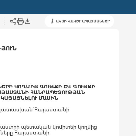
ԱԿՏԻ ՎԱՎԵՐԱՊԱՅՄԱՆՆԵՐ
ԹՅՈՒՆ
ԵՐԻ ԿՈՂՄԻՑ ԳՈՒՅՔԻ ԵՎ ԳՈՒՅՔԻ
ՀԱՅԱՍՏԱՆԻ ՀԱՆՐԱՊԵՏՈՒԹՅԱՆ
ԿԱՅԱՑՆԵԼՈՒ ՄԱՍԻՆ
մապատասխան` Հայաստանի
դաստրի պետական կոմիտեի կողմից
ւնները Հայաստանի