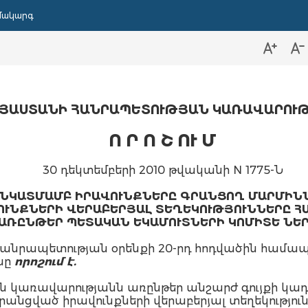
մակարգ
ՅԱՍՏԱՆԻ ՀԱՆՐԱՊԵՏՈՒԹՅԱՆ ԿԱՌԱՎԱՐՈՒ
Ո Ր Ո Շ ՈՒ Մ
30 դեկտեմբերի 2010 թվականի N 1775-Ն
 ՆԿԱՏՄԱՄԲ ԻՐԱՎՈՒՆՔՆԵՐԸ ԳՐԱՆՑՈՂ ՄԱՐՄԻՆՆ
ՒՆՔՆԵՐԻ ՎԵՐԱԲԵՐՅԱԼ ՏԵՂԵԿՈՒԹՅՈՒՆՆԵՐԸ 
ԱՌԸՆԹԵՐ ՊԵՏԱԿԱՆ ԵԿԱՄՈՒՏՆԵՐԻ ԿՈՄԻՏԵ ՆԵՐ
Հանրապետության օրենքի 20-րդ հոդվածին հա
նը
որոշում է.
ն կառավարությանն առընթեր անշարժ գույքի կա
րանցված իրավունքների վերաբերյալ տեղեկությո