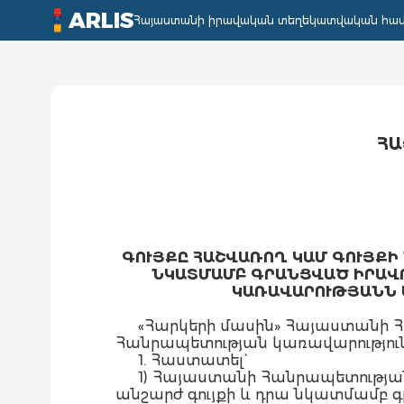
ARLIS
Հայաստանի իրավական տեղեկատվական հա
ՀԱ
ԳՈՒՅՔԸ ՀԱՇՎԱՌՈՂ ԿԱՄ ԳՈՒՅՔԻ
ՆԿԱՏՄԱՄԲ ԳՐԱՆՑՎԱԾ ԻՐԱՎՈ
ԿԱՌԱՎԱՐՈՒԹՅԱՆՆ 
«Հարկերի մասին» Հայաստանի 
Հանրապետության կառավարությու
1. Հաստատել`
1) Հայաստանի Հանրապետությա
անշարժ գույքի և դրա նկատմամբ գ