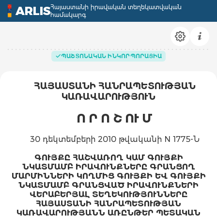
Հայաստանի իրավական տեղեկատվական
ARLIS
համակարգ
ՊԱՇՏՈՆԱԿԱՆ ԻՆԿՈՐՊՈՐԱՑԻԱ
ՀԱՅԱՍՏԱՆԻ ՀԱՆՐԱՊԵՏՈՒԹՅԱՆ
ԿԱՌԱՎԱՐՈՒԹՅՈՒՆ
Ո Ր Ո Շ ՈՒ Մ
30 դեկտեմբերի 2010 թվականի N 1775-Ն
ԳՈՒՅՔԸ ՀԱՇՎԱՌՈՂ ԿԱՄ ԳՈՒՅՔԻ
ՆԿԱՏՄԱՄԲ ԻՐԱՎՈՒՆՔՆԵՐԸ ԳՐԱՆՑՈՂ
ՄԱՐՄԻՆՆԵՐԻ ԿՈՂՄԻՑ ԳՈՒՅՔԻ ԵՎ ԳՈՒՅՔԻ
ՆԿԱՏՄԱՄԲ ԳՐԱՆՑՎԱԾ ԻՐԱՎՈՒՆՔՆԵՐԻ
ՎԵՐԱԲԵՐՅԱԼ ՏԵՂԵԿՈՒԹՅՈՒՆՆԵՐԸ
ՀԱՅԱՍՏԱՆԻ ՀԱՆՐԱՊԵՏՈՒԹՅԱՆ
ԿԱՌԱՎԱՐՈՒԹՅԱՆՆ ԱՌԸՆԹԵՐ ՊԵՏԱԿԱՆ