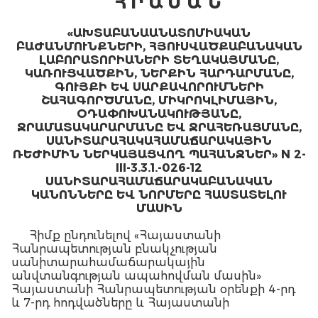
Հ Ր Ա Մ Ա Ն
«ԱԽՏԱԲԱՆԱԱՆԱՏՈՄԻԱԿԱՆ
ԲԱԺԱՆՄՈՒՆՔՆԵՐԻ, ՀՅՈՒՍՎԱԾՔԱԲԱՆԱԿԱՆ
ԼԱԲՈՐԱՏՈՐԻԱՆԵՐԻ ՏԵՂԱԿԱՅՄԱՆԸ,
ԿԱՌՈՒՑՎԱԾՔԻՆ, ՆԵՐՔԻՆ ՀԱՐԴԱՐՄԱՆԸ,
ԳՈՒՅՔԻ ԵՎ ՍԱՐՔԱՎՈՐՈՒՄՆԵՐԻ
ՇԱՀԱԳՈՐԾՄԱՆԸ, ՄԻԿՐՈԿԼԻՄԱՅԻՆ,
ՕԴԱՓՈԽԱՆԱԿՈՒԹՅԱՆԸ,
ՋՐԱՄԱՏԱԿԱՐԱՐՄԱՆԸ ԵՎ ՋՐԱՀԵՌԱՑՄԱՆԸ,
ՍԱՆԻՏԱՐԱՀԱԿԱՀԱՄԱՃԱՐԱԿԱՅԻՆ
ՌԵԺԻՄԻՆ ՆԵՐԿԱՅԱՑՎՈՂ ՊԱՀԱՆՋՆԵՐ» N 2-
III-3.3.1.-026-12
ՍԱՆԻՏԱՐԱՀԱՄԱՃԱՐԱԿԱԲԱՆԱԿԱՆ
ԿԱՆՈՆՆԵՐԸ ԵՎ ՆՈՐՄԵՐԸ ՀԱՍՏԱՏԵԼՈՒ
ՄԱՍԻՆ
Հիմք ընդունելով «Հայաստանի
Հանրապետության բնակչության
սանիտարահամաճարակային
անվտանգության ապահովման մասին»
Հայաստանի Հանրապետության օրենքի 4-րդ
և 7-րդ հոդվածները և Հայաստանի
Հանրապետության կառավարության 2002