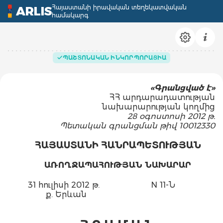
Հայաստանի իրավական տեղեկատվական
ARLIS
համակարգ
ՊԱՇՏՈՆԱԿԱՆ ԻՆԿՈՐՊՈՐԱՑԻԱ
«
Գ
րանց
ված է»
ՀՀ արդարադատության
նախարարության կողմից
28 օգոստոսի 2012 թ.
Պետական գրանցման թիվ 10012330
ՀԱՅԱՍՏԱՆԻ ՀԱՆՐԱՊԵՏՈՒԹՅԱՆ
ԱՌՈՂՋԱՊԱՀՈՒԹՅԱՆ ՆԱԽԱՐԱՐ
31 հուլիսի 2012 թ.
N 11-Ն
ք. Երևան