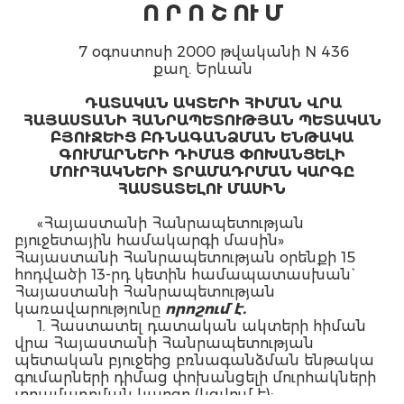
Ո Ր Ո Շ ՈՒ Մ
7 օգոստոսի 2000 թվականի N 436
քաղ. Երևան
ԴԱՏԱԿԱՆ ԱԿՏԵՐԻ ՀԻՄԱՆ ՎՐԱ
ՀԱՅԱՍՏԱՆԻ ՀԱՆՐԱՊԵՏՈՒԹՅԱՆ ՊԵՏԱԿԱՆ
ԲՅՈՒՋԵԻՑ ԲՌՆԱԳԱՆՁՄԱՆ ԵՆԹԱԿԱ
ԳՈՒՄԱՐՆԵՐԻ ԴԻՄԱՑ ՓՈԽԱՆՑԵԼԻ
ՄՈՒՐՀԱԿՆԵՐԻ ՏՐԱՄԱԴՐՄԱՆ ԿԱՐԳԸ
ՀԱՍՏԱՏԵԼՈՒ ՄԱՍԻՆ
«Հայաստանի Հանրապետության
բյուջետային համակարգի մասին»
Հայաստանի Հանրապետության օրենքի 15
հոդվածի 13-րդ կետին համապատասխան`
Հայաստանի Հանրապետության
կառավարությունը
որոշում է.
1. Հաստատել դատական ակտերի հիման
վրա Հայաստանի Հանրապետության
պետական բյուջեից բռնագանձման ենթակա
գումարների դիմաց փոխանցելի մուրհակների
տրամադրման կարգը (կցվում է):