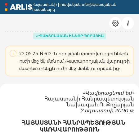
Հայաստանի իրավական տեղեկատվական
ARLIS
համակարգ
ՊԱՇՏՈՆԱԿԱՆ ԻՆԿՈՐՊՈՐԱՑԻԱ
22.05.25 N 612-Ն որոշման փոփոխություններն
ուժի մեջ են մտնում «Կատարողական վարույթի
մասին» օրենքն ուժի մեջ մտնելու օրվանից:
«Վ
ավերացնում
եմ
»
Հ
այաստանի
Հ
անրապետության
Ն
ախագահ
Ռ. Ք
ոչարյան
7 օգոստոսի 2000 թ.
ՀԱՅԱՍՏԱՆԻ ՀԱՆՐԱՊԵՏՈՒԹՅԱՆ
ԿԱՌԱՎԱՐՈՒԹՅՈՒՆ