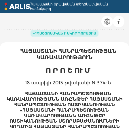
Հայաստանի իրավական տեղեկատվական
ARLIS
համակարգ
ՊԱՇՏՈՆԱԿԱՆ ԻՆԿՈՐՊՈՐԱՑԻԱ
ՀԱՅԱՍՏԱՆԻ ՀԱՆՐԱՊԵՏՈՒԹՅԱՆ
ԿԱՌԱՎԱՐՈՒԹՅՈՒՆ
Ո Ր Ո Շ ՈՒ Մ
18 ապրիլի 2013 թվականի N 374-Ն
ՀԱՅԱՍՏԱՆԻ ՀԱՆՐԱՊԵՏՈՒԹՅԱՆ
ԿԱՌԱՎԱՐՈՒԹՅԱՆՆ ԱՌԸՆԹԵՐ ՀԱՅԱՍՏԱՆԻ
ՀԱՆՐԱՊԵՏՈՒԹՅԱՆ ՈՍՏԻԿԱՆՈՒԹՅԱՆ
«ՀԱՅԱՍՏԱՆԻ ՀԱՆՐԱՊԵՏՈՒԹՅԱՆ
ԿԱՌԱՎԱՐՈՒԹՅԱՆՆ ԱՌԸՆԹԵՐ
ՈՍՏԻԿԱՆՈՒԹՅԱՆ ՍՏՈՐԱԲԱԺԱՆՈՒՄՆԵՐԻ
ԿՈՂՄԻՑ ՀԱՅԱՍՏԱՆԻ ՀԱՆՐԱՊԵՏՈՒԹՅԱՆ