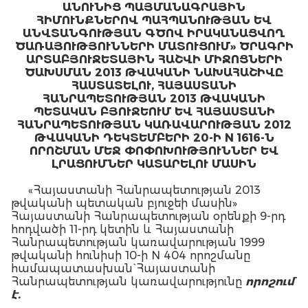
ԱՆՈՒՆԻՑ ՊԱՅՄԱՆԱԳՐԱՅԻՆ
ՀԻՄՈՒՆՔՆԵՐՈՎ ՊԱՀՊԱՆՈՒԹՅԱՆ ԵՎ
ԱՆՎՏԱՆԳՈՒԹՅԱՆ ԳԾՈՎ ԻՐԱԿԱՆԱՑՎՈՂ
ԾԱՌԱՅՈՒԹՅՈՒՆՆԵՐԻ ՄԱՏՈՒՑՈՒՄ» ԾՐԱԳՐԻ
ԱՐՏԱԲՅՈՒՋԵՏԱՅԻՆ ՀԱՇՎԻ ՄԻՋՈՑՆԵՐԻ
ԾԱԽՍՄԱՆ 2013 ԹՎԱԿԱՆԻ ՆԱԽԱՀԱՇԻՎԸ
ՀԱՍՏԱՏԵԼՈՒ, ՀԱՅԱՍՏԱՆԻ
ՀԱՆՐԱՊԵՏՈՒԹՅԱՆ 2013 ԹՎԱԿԱՆԻ
ՊԵՏԱԿԱՆ ԲՅՈՒՋԵՈՒՄ ԵՎ ՀԱՅԱՍՏԱՆԻ
ՀԱՆՐԱՊԵՏՈՒԹՅԱՆ ԿԱՌԱՎԱՐՈՒԹՅԱՆ 2012
ԹՎԱԿԱՆԻ ԴԵԿՏԵՄԲԵՐԻ 20-Ի N 1616-Ն
ՈՐՈՇՄԱՆ ՄԵՋ ՓՈՓՈԽՈՒԹՅՈՒՆՆԵՐ ԵՎ
ԼՐԱՑՈՒՄՆԵՐ ԿԱՏԱՐԵԼՈՒ ՄԱՍԻՆ
«Հայաստանի Հանրապետության 2013
թվականի պետական բյուջեի մասին»
Հայաստանի Հանրապետության օրենքի 9-րդ
հոդվածի 11-րդ կետին և Հայաստանի
Հանրապետության կառավարության 1999
թվականի հունիսի 10-ի N 404 որոշմանը
համապատասխան` Հայաստանի
Հանրապետության կառավարությունը
որոշում
է.
1. Հաստատել Հայաստանի