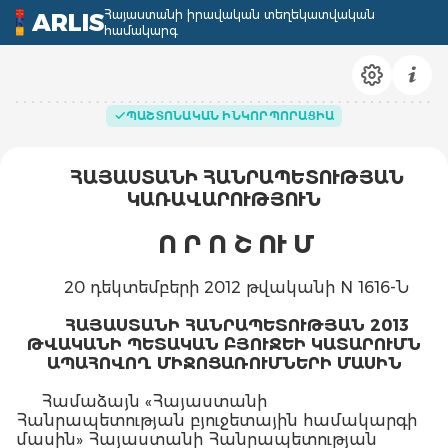
Հայաստանի իրավական տեղեկատվական
ARLIS
համակարգ
ՊԱՇՏՈՆԱԿԱՆ ԻՆԿՈՐՊՈՐԱՑԻԱ
ՀԱՅԱՍՏԱՆԻ ՀԱՆՐԱՊԵՏՈՒԹՅԱՆ
ԿԱՌԱՎԱՐՈՒԹՅՈՒՆ
Ո Ր Ո Շ ՈՒ Մ
20 դեկտեմբերի 2012 թվականի N 1616-Ն
ՀԱՅԱՍՏԱՆԻ ՀԱՆՐԱՊԵՏՈՒԹՅԱՆ 2013
ԹՎԱԿԱՆԻ ՊԵՏԱԿԱՆ ԲՅՈՒՋԵԻ ԿԱՏԱՐՈՒՄՆ
ԱՊԱՀՈՎՈՂ ՄԻՋՈՑԱՌՈՒՄՆԵՐԻ ՄԱՍԻՆ
Համաձայն «Հայաստանի
Հանրապետության բյուջետային համակարգի
մասին» Հայաստանի Հանրապետության