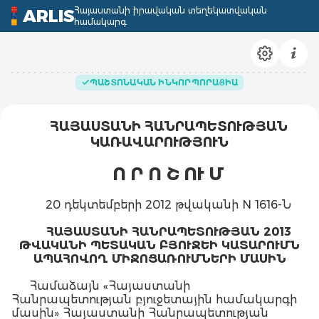
Հայաստանի իրավական տեղեկատվական
ARLIS
համակարգ
ՊԱՇՏՈՆԱԿԱՆ ԻՆԿՈՐՊՈՐԱՑԻԱ
ՀԱՅԱՍՏԱՆԻ ՀԱՆՐԱՊԵՏՈՒԹՅԱՆ
ԿԱՌԱՎԱՐՈՒԹՅՈՒՆ
Ո Ր Ո Շ ՈՒ Մ
20 դեկտեմբերի 2012 թվականի N 1616-Ն
ՀԱՅԱՍՏԱՆԻ ՀԱՆՐԱՊԵՏՈՒԹՅԱՆ 2013
ԹՎԱԿԱՆԻ ՊԵՏԱԿԱՆ ԲՅՈՒՋԵԻ ԿԱՏԱՐՈՒՄՆ
ԱՊԱՀՈՎՈՂ ՄԻՋՈՑԱՌՈՒՄՆԵՐԻ ՄԱՍԻՆ
Համաձայն «Հայաստանի
Հանրապետության բյուջետային համակարգի
մասին» Հայաստանի Հանրապետության