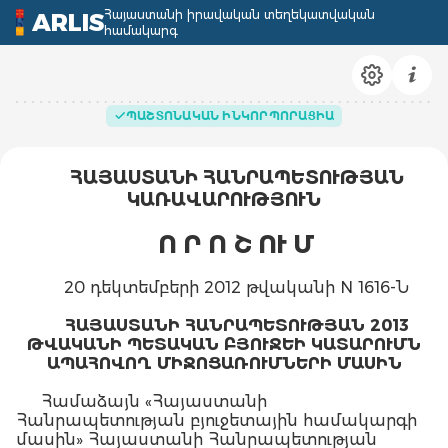
Հայաստանի իրավական տեղեկատվական
ARLIS
համակարգ
ՊԱՇՏՈՆԱԿԱՆ ԻՆԿՈՐՊՈՐԱՑԻԱ
ՀԱՅԱՍՏԱՆԻ ՀԱՆՐԱՊԵՏՈՒԹՅԱՆ
ԿԱՌԱՎԱՐՈՒԹՅՈՒՆ
Ո Ր Ո Շ ՈՒ Մ
20 դեկտեմբերի 2012 թվականի N 1616-Ն
ՀԱՅԱՍՏԱՆԻ ՀԱՆՐԱՊԵՏՈՒԹՅԱՆ 2013
ԹՎԱԿԱՆԻ ՊԵՏԱԿԱՆ ԲՅՈՒՋԵԻ ԿԱՏԱՐՈՒՄՆ
ԱՊԱՀՈՎՈՂ ՄԻՋՈՑԱՌՈՒՄՆԵՐԻ ՄԱՍԻՆ
Համաձայն «Հայաստանի
Հանրապետության բյուջետային համակարգի
մասին» Հայաստանի Հանրապետության