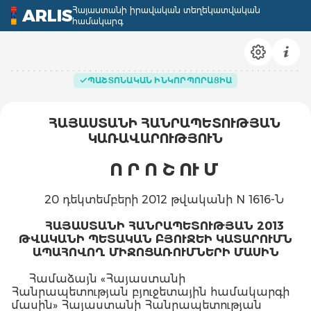
Հայաստանի իրավական տեղեկատվական
ARLIS
համակարգ
ՊԱՇՏՈՆԱԿԱՆ ԻՆԿՈՐՊՈՐԱՑԻԱ
ՀԱՅԱՍՏԱՆԻ ՀԱՆՐԱՊԵՏՈՒԹՅԱՆ
ԿԱՌԱՎԱՐՈՒԹՅՈՒՆ
Ո Ր Ո Շ ՈՒ Մ
20 դեկտեմբերի 2012 թվականի N 1616-Ն
ՀԱՅԱՍՏԱՆԻ ՀԱՆՐԱՊԵՏՈՒԹՅԱՆ 2013
ԹՎԱԿԱՆԻ ՊԵՏԱԿԱՆ ԲՅՈՒՋԵԻ ԿԱՏԱՐՈՒՄՆ
ԱՊԱՀՈՎՈՂ ՄԻՋՈՑԱՌՈՒՄՆԵՐԻ ՄԱՍԻՆ
Համաձայն «Հայաստանի
Հանրապետության բյուջետային համակարգի
մասին» Հայաստանի Հանրապետության