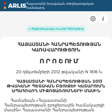
Հայաստանի իրավական տեղեկատվական
ARLIS
համակարգ
ՊԱՇՏՈՆԱԿԱՆ ԻՆԿՈՐՊՈՐԱՑԻԱ
ՀԱՅԱՍՏԱՆԻ ՀԱՆՐԱՊԵՏՈՒԹՅԱՆ
ԿԱՌԱՎԱՐՈՒԹՅՈՒՆ
Ո Ր Ո Շ ՈՒ Մ
20 դեկտեմբերի 2012 թվականի N 1616-Ն
ՀԱՅԱՍՏԱՆԻ ՀԱՆՐԱՊԵՏՈՒԹՅԱՆ 2013
ԹՎԱԿԱՆԻ ՊԵՏԱԿԱՆ ԲՅՈՒՋԵԻ ԿԱՏԱՐՈՒՄՆ
ԱՊԱՀՈՎՈՂ ՄԻՋՈՑԱՌՈՒՄՆԵՐԻ ՄԱՍԻՆ
Համաձայն «Հայաստանի
Հանրապետության բյուջետային համակարգի
մասին» Հայաստանի Հանրապետության