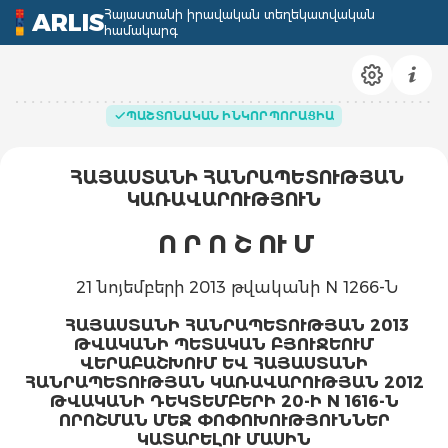
Հայաստանի իրավական տեղեկատվական
ARLIS
համակարգ
ՊԱՇՏՈՆԱԿԱՆ ԻՆԿՈՐՊՈՐԱՑԻԱ
ՀԱՅԱՍՏԱՆԻ ՀԱՆՐԱՊԵՏՈՒԹՅԱՆ
ԿԱՌԱՎԱՐՈՒԹՅՈՒՆ
Ո Ր Ո Շ ՈՒ Մ
21 նոյեմբերի 2013 թվականի N 1266-Ն
ՀԱՅԱՍՏԱՆԻ ՀԱՆՐԱՊԵՏՈՒԹՅԱՆ 2013
ԹՎԱԿԱՆԻ ՊԵՏԱԿԱՆ ԲՅՈՒՋԵՈՒՄ
ՎԵՐԱԲԱՇԽՈՒՄ ԵՎ ՀԱՅԱՍՏԱՆԻ
ՀԱՆՐԱՊԵՏՈՒԹՅԱՆ ԿԱՌԱՎԱՐՈՒԹՅԱՆ 2012
ԹՎԱԿԱՆԻ ԴԵԿՏԵՄԲԵՐԻ 20-Ի N 1616-Ն
ՈՐՈՇՄԱՆ ՄԵՋ ՓՈՓՈԽՈՒԹՅՈՒՆՆԵՐ
ԿԱՏԱՐԵԼՈՒ ՄԱՍԻՆ