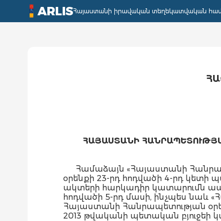
ARLIS
Հայաստանի իրավական տեղեկատվական հա
ՀԱ
ՀԱՅԱՍՏԱՆԻ ՀԱՆՐԱՊԵՏՈՒԹՅԱ
Համաձայն «Հայաստանի Հանրապ
օրենքի 23-րդ հոդվածի 4-րդ կետի պ
ակտերի հարկադիր կատարումն ապ
հոդվածի 5-րդ մասի, ինչպես նաև
Հայաստանի Հանրապետության օրե
2013 թվականի պետական բյուջեի