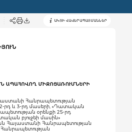
ԱԿՏԻ ՎԱՎԵՐԱՊԱՅՄԱՆՆԵՐ
ԹՅՈՒՆ
ՄՆ ԱՊԱՀՈՎՈՂ ՄԻՋՈՑԱՌՈՒՄՆԵՐԻ
այաստանի Հանրապետության
ի 2-րդ և 3-րդ մասերի, «Դատական
պետության օրենքի 25-րդ
տական բյուջեի մասին»
խան Հայաստանի Հանրապետության
ի Հանրապետության