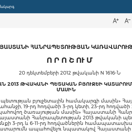
մակարգ
ՅԱՍՏԱՆԻ ՀԱՆՐԱՊԵՏՈՒԹՅԱՆ ԿԱՌԱՎԱՐՈՒ
Ո Ր Ո Շ ՈՒ Մ
20 դեկտեմբերի 2012 թվականի N 1616-Ն
Ն 2013 ԹՎԱԿԱՆԻ ՊԵՏԱԿԱՆ ԲՅՈՒՋԵԻ ԿԱՏԱՐՈՒ
ՄԱՍԻՆ
ետության բյուջետային համակարգի մասին» Հ
ահանջի, 19-րդ հոդվածի 3-րդ կետի, 23-րդ հոդված
ահովող ծառայության մասին» Հայաստանի Հանրա
 «Հայաստանի Հանրապետության 2013 թվականի պե
նքի 3-րդ և 6-11-րդ հոդվածներին համապատաս
 կատարումն ապահովելու նպատակով Հայաստան