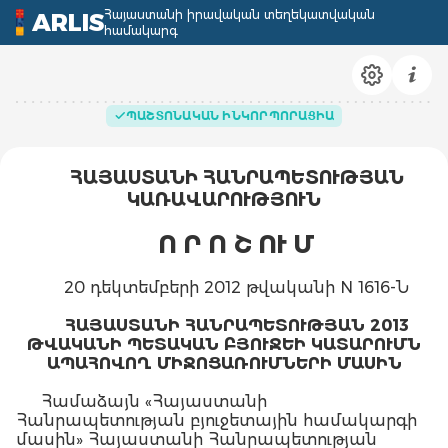
Հայաստանի իրավական տեղեկատվական
ARLIS
համակարգ
ՊԱՇՏՈՆԱԿԱՆ ԻՆԿՈՐՊՈՐԱՑԻԱ
ՀԱՅԱՍՏԱՆԻ ՀԱՆՐԱՊԵՏՈՒԹՅԱՆ
ԿԱՌԱՎԱՐՈՒԹՅՈՒՆ
Ո Ր Ո Շ ՈՒ Մ
20 դեկտեմբերի 2012 թվականի N 1616-Ն
ՀԱՅԱՍՏԱՆԻ ՀԱՆՐԱՊԵՏՈՒԹՅԱՆ 2013
ԹՎԱԿԱՆԻ ՊԵՏԱԿԱՆ ԲՅՈՒՋԵԻ ԿԱՏԱՐՈՒՄՆ
ԱՊԱՀՈՎՈՂ ՄԻՋՈՑԱՌՈՒՄՆԵՐԻ ՄԱՍԻՆ
Համաձայն «Հայաստանի
Հանրապետության բյուջետային համակարգի
մասին» Հայաստանի Հանրապետության