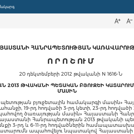
մակարգ
ՅԱՍՏԱՆԻ ՀԱՆՐԱՊԵՏՈՒԹՅԱՆ ԿԱՌԱՎԱՐՈՒ
Ո Ր Ո Շ ՈՒ Մ
20 դեկտեմբերի 2012 թվականի N 1616-Ն
Ն 2013 ԹՎԱԿԱՆԻ ՊԵՏԱԿԱՆ ԲՅՈՒՋԵԻ ԿԱՏԱՐՈՒ
ՄԱՍԻՆ
ետության բյուջետային համակարգի մասին» Հ
ահանջի, 19-րդ հոդվածի 3-րդ կետի, 23-րդ հոդված
ահովող ծառայության մասին» Հայաստանի Հանրա
 «Հայաստանի Հանրապետության 2013 թվականի պե
նքի 3-րդ և 6-11-րդ հոդվածներին համապատաս
 կատարումն ապահովելու նպատակով Հայաստան