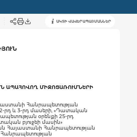
ԱԿՏԻ ՎԱՎԵՐԱՊԱՅՄԱՆՆԵՐ
ԹՅՈՒՆ
ՄՆ ԱՊԱՀՈՎՈՂ ՄԻՋՈՑԱՌՈՒՄՆԵՐԻ
այաստանի Հանրապետության
ի 2-րդ և 3-րդ մասերի, «Դատական
պետության օրենքի 25-րդ
տական բյուջեի մասին»
խան Հայաստանի Հանրապետության
ի Հանրապետության