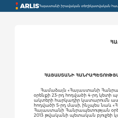
ARLIS
Հայաստանի իրավական տեղեկատվական հա
ՀԱ
ՀԱՅԱՍՏԱՆԻ ՀԱՆՐԱՊԵՏՈՒԹՅԱ
Համաձայն «Հայաստանի Հանրապ
օրենքի 23-րդ հոդվածի 4-րդ կետի պ
ակտերի հարկադիր կատարումն ապ
հոդվածի 5-րդ մասի, ինչպես նաև
Հայաստանի Հանրապետության օրե
2013 թվականի պետական բյուջեի