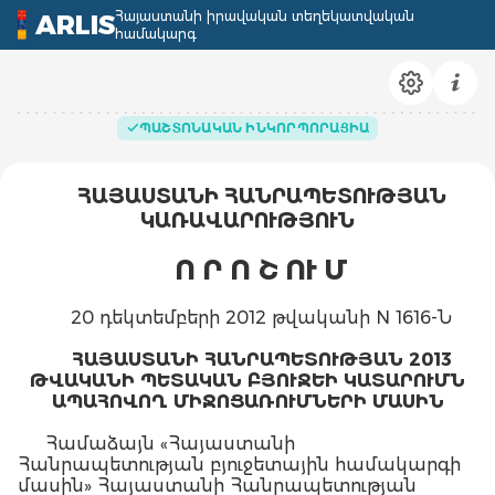
Հայաստանի իրավական տեղեկատվական
ARLIS
համակարգ
ՊԱՇՏՈՆԱԿԱՆ ԻՆԿՈՐՊՈՐԱՑԻԱ
ՀԱՅԱՍՏԱՆԻ ՀԱՆՐԱՊԵՏՈՒԹՅԱՆ
ԿԱՌԱՎԱՐՈՒԹՅՈՒՆ
Ո Ր Ո Շ ՈՒ Մ
20 դեկտեմբերի 2012 թվականի N 1616-Ն
ՀԱՅԱՍՏԱՆԻ ՀԱՆՐԱՊԵՏՈՒԹՅԱՆ 2013
ԹՎԱԿԱՆԻ ՊԵՏԱԿԱՆ ԲՅՈՒՋԵԻ ԿԱՏԱՐՈՒՄՆ
ԱՊԱՀՈՎՈՂ ՄԻՋՈՑԱՌՈՒՄՆԵՐԻ ՄԱՍԻՆ
Համաձայն «Հայաստանի
Հանրապետության բյուջետային համակարգի
մասին» Հայաստանի Հանրապետության