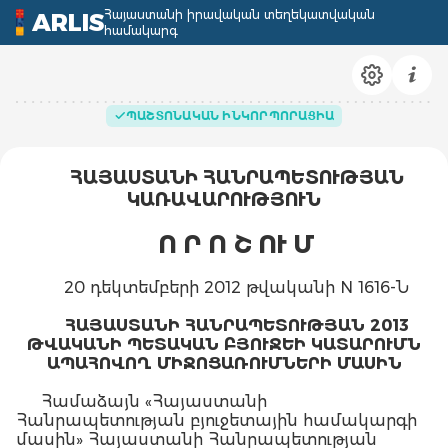
Հայաստանի իրավական տեղեկատվական
ARLIS
համակարգ
ՊԱՇՏՈՆԱԿԱՆ ԻՆԿՈՐՊՈՐԱՑԻԱ
ՀԱՅԱՍՏԱՆԻ ՀԱՆՐԱՊԵՏՈՒԹՅԱՆ
ԿԱՌԱՎԱՐՈՒԹՅՈՒՆ
Ո Ր Ո Շ ՈՒ Մ
20 դեկտեմբերի 2012 թվականի N 1616-Ն
ՀԱՅԱՍՏԱՆԻ ՀԱՆՐԱՊԵՏՈՒԹՅԱՆ 2013
ԹՎԱԿԱՆԻ ՊԵՏԱԿԱՆ ԲՅՈՒՋԵԻ ԿԱՏԱՐՈՒՄՆ
ԱՊԱՀՈՎՈՂ ՄԻՋՈՑԱՌՈՒՄՆԵՐԻ ՄԱՍԻՆ
Համաձայն «Հայաստանի
Հանրապետության բյուջետային համակարգի
մասին» Հայաստանի Հանրապետության