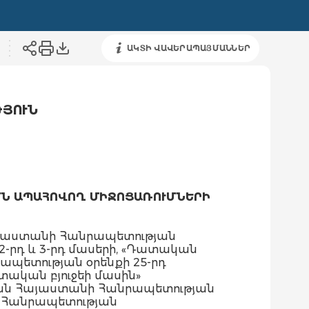
ԱԿՏԻ ՎԱՎԵՐԱՊԱՅՄԱՆՆԵՐ
ԹՅՈՒՆ
ՄՆ ԱՊԱՀՈՎՈՂ ՄԻՋՈՑԱՌՈՒՄՆԵՐԻ
այաստանի Հանրապետության
ի 2-րդ և 3-րդ մասերի, «Դատական
պետության օրենքի 25-րդ
տական բյուջեի մասին»
խան Հայաստանի Հանրապետության
ի Հանրապետության