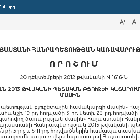
մակարգ
ՅԱՍՏԱՆԻ ՀԱՆՐԱՊԵՏՈՒԹՅԱՆ ԿԱՌԱՎԱՐՈՒ
Ո Ր Ո Շ ՈՒ Մ
20 դեկտեմբերի 2012 թվականի N 1616-Ն
Ն 2013 ԹՎԱԿԱՆԻ ՊԵՏԱԿԱՆ ԲՅՈՒՋԵԻ ԿԱՏԱՐՈՒ
ՄԱՍԻՆ
ետության բյուջետային համակարգի մասին» Հ
ահանջի, 19-րդ հոդվածի 3-րդ կետի, 23-րդ հոդված
ահովող ծառայության մասին» Հայաստանի Հանրա
 «Հայաստանի Հանրապետության 2013 թվականի պե
նքի 3-րդ և 6-11-րդ հոդվածներին համապատաս
 կատարումն ապահովելու նպատակով Հայաստան