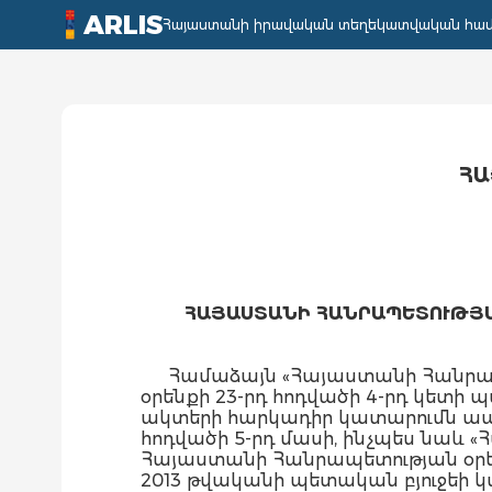
ARLIS
Հայաստանի իրավական տեղեկատվական հա
ՀԱ
ՀԱՅԱՍՏԱՆԻ ՀԱՆՐԱՊԵՏՈՒԹՅԱ
Համաձայն «Հայաստանի Հանրապ
օրենքի 23-րդ հոդվածի 4-րդ կետի պ
ակտերի հարկադիր կատարումն ապ
հոդվածի 5-րդ մասի, ինչպես նաև
Հայաստանի Հանրապետության օրե
2013 թվականի պետական բյուջեի