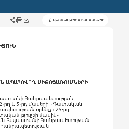
ԱԿՏԻ ՎԱՎԵՐԱՊԱՅՄԱՆՆԵՐ
ԹՅՈՒՆ
ՄՆ ԱՊԱՀՈՎՈՂ ՄԻՋՈՑԱՌՈՒՄՆԵՐԻ
այաստանի Հանրապետության
ի 2-րդ և 3-րդ մասերի, «Դատական
պետության օրենքի 25-րդ
տական բյուջեի մասին»
խան Հայաստանի Հանրապետության
ի Հանրապետության