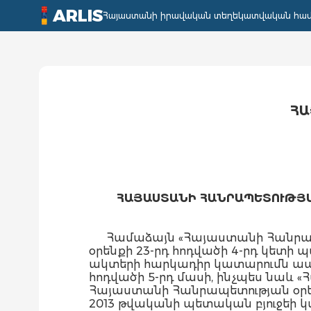
ARLIS
Հայաստանի իրավական տեղեկատվական հա
ՀԱ
ՀԱՅԱՍՏԱՆԻ ՀԱՆՐԱՊԵՏՈՒԹՅԱ
Համաձայն «Հայաստանի Հանրապ
օրենքի 23-րդ հոդվածի 4-րդ կետի պ
ակտերի հարկադիր կատարումն ապ
հոդվածի 5-րդ մասի, ինչպես նաև
Հայաստանի Հանրապետության օրե
2013 թվականի պետական բյուջեի