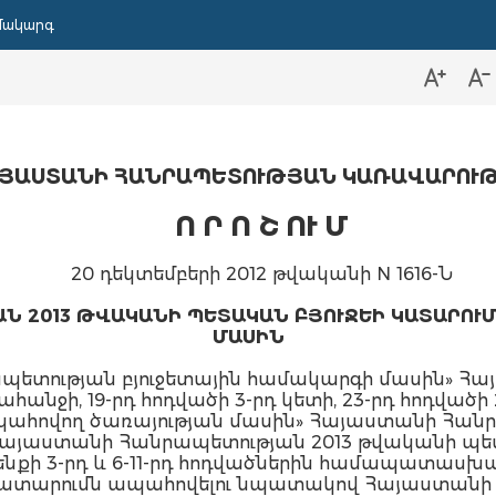
մակարգ
ՅԱՍՏԱՆԻ ՀԱՆՐԱՊԵՏՈՒԹՅԱՆ ԿԱՌԱՎԱՐՈՒ
Ո Ր Ո Շ ՈՒ Մ
20 դեկտեմբերի 2012 թվականի N 1616-Ն
Ն 2013 ԹՎԱԿԱՆԻ ՊԵՏԱԿԱՆ ԲՅՈՒՋԵԻ ԿԱՏԱՐՈՒ
ՄԱՍԻՆ
ետության բյուջետային համակարգի մասին» Հ
ահանջի, 19-րդ հոդվածի 3-րդ կետի, 23-րդ հոդված
ահովող ծառայության մասին» Հայաստանի Հանրա
 «Հայաստանի Հանրապետության 2013 թվականի պե
նքի 3-րդ և 6-11-րդ հոդվածներին համապատաս
 կատարումն ապահովելու նպատակով Հայաստան