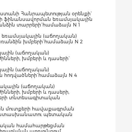
աստանի Հանրապետության օրենքի`
րի ֆինանսավորման եռամսյակային
նձին տարրերի` համաձայն N 1
 եռամսյակային (աճողական)
ռանձին խմբերի` համաձայն N 2
ային (աճողական)
նների, խմբերի և դասերի`
ային (աճողական)
 հոդվածների` համաձայն N 4
ակային (աճողական)
նների, խմբերի և դասերի,
խսերի տնտեսագիտական
ան մուտքերի հավաքագրման
ր պատասխանատու պետական
նսական համահարթեցման
րարկման արդյունքում