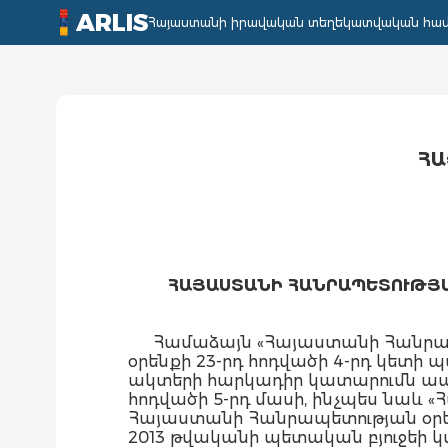
ARLIS
Հայաստանի իրավական տեղեկատվական հա
ՀԱ
ՀԱՅԱՍՏԱՆԻ ՀԱՆՐԱՊԵՏՈՒԹՅԱ
Համաձայն «Հայաստանի Հանրապ
օրենքի 23-րդ հոդվածի 4-րդ կետի պ
ակտերի հարկադիր կատարումն ապ
հոդվածի 5-րդ մասի, ինչպես նաև
Հայաստանի Հանրապետության օրե
2013 թվականի պետական բյուջեի