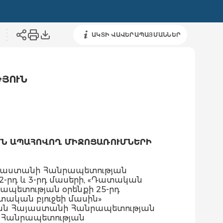
ԱԿՏԻ ՎԱՎԵՐԱՊԱՅՄԱՆՆԵՐ
ԹՅՈՒՆ
ՄՆ ԱՊԱՀՈՎՈՂ ՄԻՋՈՑԱՌՈՒՄՆԵՐԻ
այաստանի Հանրապետության
ի 2-րդ և 3-րդ մասերի, «Դատական
պետության օրենքի 25-րդ
տական բյուջեի մասին»
խան Հայաստանի Հանրապետության
ի Հանրապետության