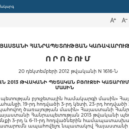
մակարգ
ՅԱՍՏԱՆԻ ՀԱՆՐԱՊԵՏՈՒԹՅԱՆ ԿԱՌԱՎԱՐՈՒ
Ո Ր Ո Շ ՈՒ Մ
20 դեկտեմբերի 2012 թվականի N 1616-Ն
Ն 2013 ԹՎԱԿԱՆԻ ՊԵՏԱԿԱՆ ԲՅՈՒՋԵԻ ԿԱՏԱՐՈՒ
ՄԱՍԻՆ
ետության բյուջետային համակարգի մասին» Հ
ահանջի, 19-րդ հոդվածի 3-րդ կետի, 23-րդ հոդված
ահովող ծառայության մասին» Հայաստանի Հանրա
 «Հայաստանի Հանրապետության 2013 թվականի պե
նքի 3-րդ և 6-11-րդ հոդվածներին համապատաս
 կատարումն ապահովելու նպատակով Հայաստան