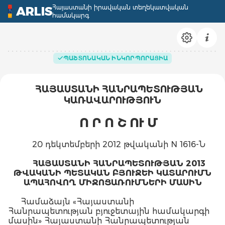
Հայաստանի իրավական տեղեկատվական
ARLIS
համակարգ
ՊԱՇՏՈՆԱԿԱՆ ԻՆԿՈՐՊՈՐԱՑԻԱ
ՀԱՅԱՍՏԱՆԻ ՀԱՆՐԱՊԵՏՈՒԹՅԱՆ
ԿԱՌԱՎԱՐՈՒԹՅՈՒՆ
Ո Ր Ո Շ ՈՒ Մ
20 դեկտեմբերի 2012 թվականի N 1616-Ն
ՀԱՅԱՍՏԱՆԻ ՀԱՆՐԱՊԵՏՈՒԹՅԱՆ 2013
ԹՎԱԿԱՆԻ ՊԵՏԱԿԱՆ ԲՅՈՒՋԵԻ ԿԱՏԱՐՈՒՄՆ
ԱՊԱՀՈՎՈՂ ՄԻՋՈՑԱՌՈՒՄՆԵՐԻ ՄԱՍԻՆ
Համաձայն «Հայաստանի
Հանրապետության բյուջետային համակարգի
մասին» Հայաստանի Հանրապետության