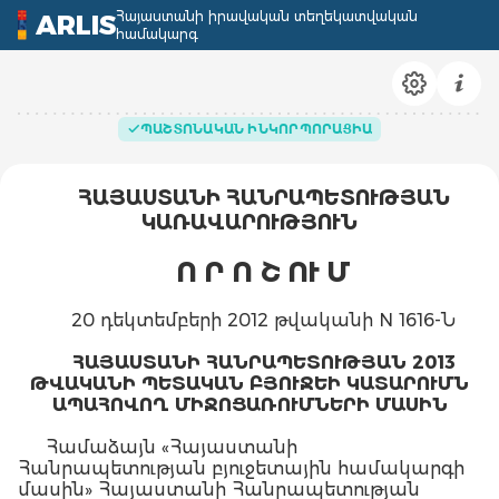
Հայաստանի իրավական տեղեկատվական
ARLIS
համակարգ
ՊԱՇՏՈՆԱԿԱՆ ԻՆԿՈՐՊՈՐԱՑԻԱ
ՀԱՅԱՍՏԱՆԻ ՀԱՆՐԱՊԵՏՈՒԹՅԱՆ
ԿԱՌԱՎԱՐՈՒԹՅՈՒՆ
Ո Ր Ո Շ ՈՒ Մ
20 դեկտեմբերի 2012 թվականի N 1616-Ն
ՀԱՅԱՍՏԱՆԻ ՀԱՆՐԱՊԵՏՈՒԹՅԱՆ 2013
ԹՎԱԿԱՆԻ ՊԵՏԱԿԱՆ ԲՅՈՒՋԵԻ ԿԱՏԱՐՈՒՄՆ
ԱՊԱՀՈՎՈՂ ՄԻՋՈՑԱՌՈՒՄՆԵՐԻ ՄԱՍԻՆ
Համաձայն «Հայաստանի
Հանրապետության բյուջետային համակարգի
մասին» Հայաստանի Հանրապետության