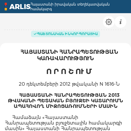
Հայաստանի իրավական տեղեկատվական
ARLIS
համակարգ
ՊԱՇՏՈՆԱԿԱՆ ԻՆԿՈՐՊՈՐԱՑԻԱ
ՀԱՅԱՍՏԱՆԻ ՀԱՆՐԱՊԵՏՈՒԹՅԱՆ
ԿԱՌԱՎԱՐՈՒԹՅՈՒՆ
Ո Ր Ո Շ ՈՒ Մ
20 դեկտեմբերի 2012 թվականի N 1616-Ն
ՀԱՅԱՍՏԱՆԻ ՀԱՆՐԱՊԵՏՈՒԹՅԱՆ 2013
ԹՎԱԿԱՆԻ ՊԵՏԱԿԱՆ ԲՅՈՒՋԵԻ ԿԱՏԱՐՈՒՄՆ
ԱՊԱՀՈՎՈՂ ՄԻՋՈՑԱՌՈՒՄՆԵՐԻ ՄԱՍԻՆ
Համաձայն «Հայաստանի
Հանրապետության բյուջետային համակարգի
մասին» Հայաստանի Հանրապետության