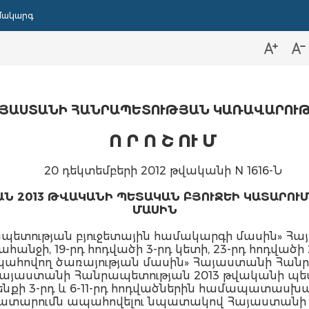
մակարգ
ՅԱՍՏԱՆԻ ՀԱՆՐԱՊԵՏՈՒԹՅԱՆ ԿԱՌԱՎԱՐՈՒ
Ո Ր Ո Շ ՈՒ Մ
20 դեկտեմբերի 2012 թվականի N 1616-Ն
Ն 2013 ԹՎԱԿԱՆԻ ՊԵՏԱԿԱՆ ԲՅՈՒՋԵԻ ԿԱՏԱՐՈՒ
ՄԱՍԻՆ
ետության բյուջետային համակարգի մասին» Հ
ահանջի, 19-րդ հոդվածի 3-րդ կետի, 23-րդ հոդված
ահովող ծառայության մասին» Հայաստանի Հանրա
 «Հայաստանի Հանրապետության 2013 թվականի պե
նքի 3-րդ և 6-11-րդ հոդվածներին համապատաս
 կատարումն ապահովելու նպատակով Հայաստան