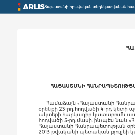
ARLIS
Հայաստանի իրավական տեղեկատվական հա
ՀԱ
ՀԱՅԱՍՏԱՆԻ ՀԱՆՐԱՊԵՏՈՒԹՅԱ
Համաձայն «Հայաստանի Հանրապ
օրենքի 23-րդ հոդվածի 4-րդ կետի պ
ակտերի հարկադիր կատարումն ապ
հոդվածի 5-րդ մասի, ինչպես նաև
Հայաստանի Հանրապետության օրե
2013 թվականի պետական բյուջեի