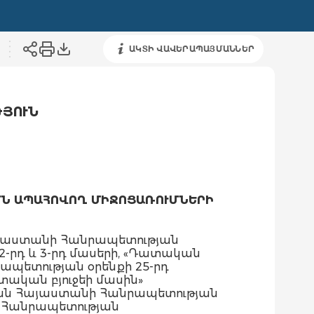
ԱԿՏԻ ՎԱՎԵՐԱՊԱՅՄԱՆՆԵՐ
ԹՅՈՒՆ
ՄՆ ԱՊԱՀՈՎՈՂ ՄԻՋՈՑԱՌՈՒՄՆԵՐԻ
այաստանի Հանրապետության
ի 2-րդ և 3-րդ մասերի, «Դատական
պետության օրենքի 25-րդ
տական բյուջեի մասին»
խան Հայաստանի Հանրապետության
ի Հանրապետության